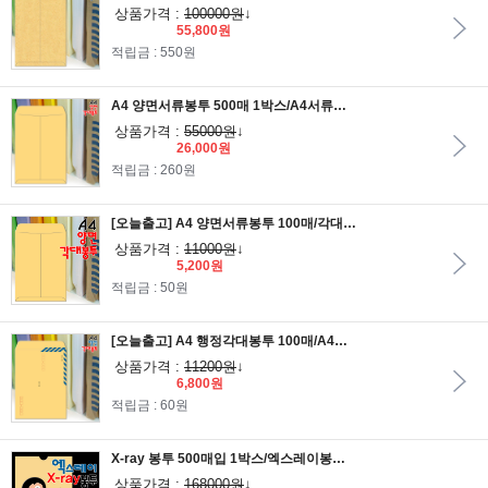
상품가격 :
100000원
↓
55,800원
적립금 : 550원
A4 양면서류봉투 500매 1박스/A4서류봉투/각대봉투/행정봉투/1호봉투/종이봉투/황봉투/황토색봉투
상품가격 :
55000원
↓
26,000원
적립금 : 260원
[오늘출고] A4 양면서류봉투 100매/각대봉투/A4서류봉투
상품가격 :
11000원
↓
5,200원
적립금 : 50원
[오늘출고] A4 행정각대봉투 100매/A4서류봉투
상품가격 :
11200원
↓
6,800원
적립금 : 60원
X-ray 봉투 500매입 1박스/엑스레이봉투/병원 공급용/액스레이봉투/서류봉투
상품가격 :
168000원
↓