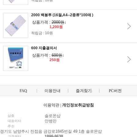
적립금 : 10원
2000 백봉투 (16절,A4--2종류*100매 )
상품가격 :
2000원
↓
1,200원
적립금 : 10원
600 지출결의서
상품가격 :
600원
↓
250원
FAQ
이용안내
즐겨찾기
PC버전
이용약관
|
개인정보취급방침
솔로몬샵
상호
안병만
대표이사
주소
경기도 남양주시 진접읍 금강로1845번길 49 1층 솔로몬샵
1899-8638
고객센터