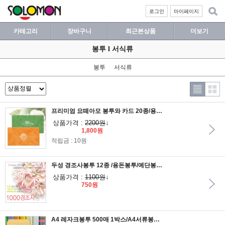
로그인
마이페이지
카테고리
장바구니
최근본상품
더보기
봉투 l 서식류
봉투
서식류
프리미엄 요떼아모 봉투와 카드 20종/용돈봉투/편지봉투/편지지/고급봉투
상품가격 :
2200원
↓
1,800원
적립금 : 10원
두성 경조사봉투 12종 /용돈봉투/예단봉투/돈봉투/한지봉투/축의금봉투/새뱃돈봉투/상품권봉투
상품가격 :
1100원
↓
750원
A4 레자크봉투 500매 1박스/A4서류봉투/대봉투/레쟈크봉투/서류봉투/각대봉투/칼라봉투/1호봉투/칼라봉투/대봉투