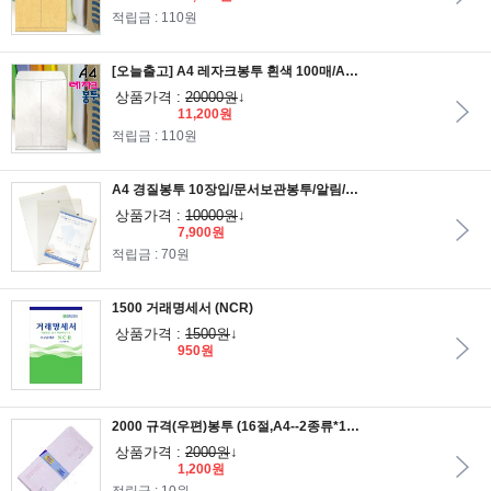
적립금 : 110원
[오늘출고] A4 레자크봉투 흰색 100매/A4서류봉투
상품가격 :
20000원
↓
11,200원
적립금 : 110원
A4 경질봉투 10장입/문서보관봉투/알림/공고/서류철
상품가격 :
10000원
↓
7,900원
적립금 : 70원
1500 거래명세서 (NCR)
상품가격 :
1500원
↓
950원
2000 규격(우편)봉투 (16절,A4--2종류*100매)
상품가격 :
2000원
↓
1,200원