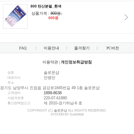
800 탄산분필_흰색
상품가격 :
800원
↓
600원
FAQ
이용안내
즐겨찾기
PC버전
이용약관
|
개인정보취급방침
솔로몬샵
상호
안병만
대표이사
주소
경기도 남양주시 진접읍 금강로1845번길 49 1층 솔로몬샵
1899-8638
고객센터
220-07-61880
사업자번호
제 2010-경기하남-6 호
통신판매업신고
COPYRIGHT (C)
솔로몬샵
ALL RIGHTS RESERVED.
SYSTEM BY
Godo
Mall