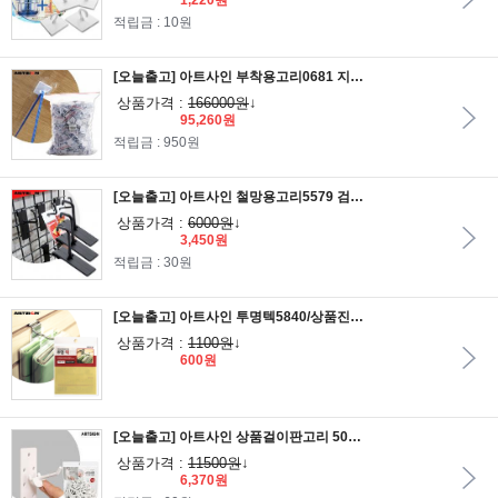
1,220원
적립금 : 10원
[오늘출고] 아트사인 부착용고리0681 지름24/천정부착고리/천정고리/천정걸이/천정부착걸이
상품가격 :
166000원
↓
95,260원
적립금 : 950원
[오늘출고] 아트사인 철망용고리5579 검정 8개입/철망고리/진열대고리/진열후크/상품진열고리
상품가격 :
6000원
↓
3,450원
적립금 : 30원
[오늘출고] 아트사인 투명텍5840/상품진열고리/전시용텍/진열대텍/투명택
상품가격 :
1100원
↓
600원
[오늘출고] 아트사인 상품걸이판고리 50개입_5842/부자재/타공판고리/상품고리/상품걸이
상품가격 :
11500원
↓
6,370원