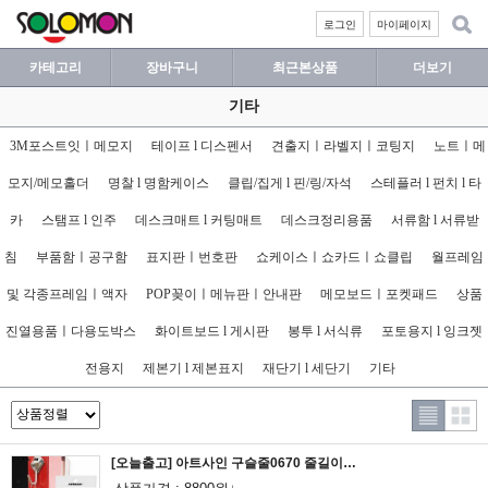
로그인
마이페이지
카테고리
장바구니
최근본상품
더보기
기타
3M포스트잇ㅣ메모지
테이프 l 디스펜서
견출지ㅣ라벨지ㅣ코팅지
노트ㅣ메
모지/메모홀더
명찰 l 명함케이스
클립/집게 l 핀/링/자석
스테플러 l 펀치 l 타
카
스탬프 l 인주
데스크매트 l 커팅매트
데스크정리용품
서류함 l 서류받
침
부품함ㅣ공구함
표지판ㅣ번호판
쇼케이스ㅣ쇼카드ㅣ쇼클립
월프레임
및 각종프레임ㅣ액자
POP꽂이ㅣ메뉴판ㅣ안내판
메모보드ㅣ포켓패드
상품
진열용품ㅣ다용도박스
화이트보드 l 게시판
봉투 l 서식류
포토용지 l 잉크젯
전용지
제본기 l 제본표지
재단기 l 세단기
기타
[오늘출고] 아트사인 구슬줄0670 줄길이100_소포장/구슬줄/줄구슬/흡착판구슬줄/큐방줄