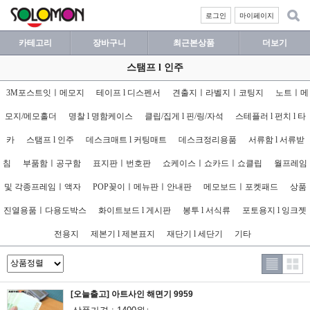
로그인
마이페이지
카테고리
장바구니
최근본상품
더보기
스탬프 l 인주
3M포스트잇ㅣ메모지
테이프 l 디스펜서
견출지ㅣ라벨지ㅣ코팅지
노트ㅣ메
모지/메모홀더
명찰 l 명함케이스
클립/집게 l 핀/링/자석
스테플러 l 펀치 l 타
카
스탬프 l 인주
데스크매트 l 커팅매트
데스크정리용품
서류함 l 서류받
침
부품함ㅣ공구함
표지판ㅣ번호판
쇼케이스ㅣ쇼카드ㅣ쇼클립
월프레임
및 각종프레임ㅣ액자
POP꽂이ㅣ메뉴판ㅣ안내판
메모보드ㅣ포켓패드
상품
진열용품ㅣ다용도박스
화이트보드 l 게시판
봉투 l 서식류
포토용지 l 잉크젯
전용지
제본기 l 제본표지
재단기 l 세단기
기타
[오늘출고] 아트사인 해면기 9959