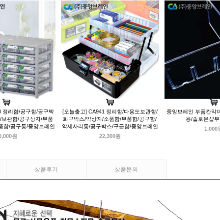
08 정리함/공구함/공구박
[오늘출고] CA941 정리함/다용도보관함/
중앙브레인 부품칸막이52
/보관함/공구상자/부품
화구박스/약상자/소품함/부품함/공구함/
용/솔로몬샵
품함/공구통/중앙브레인
악세사리통/공구박스/구급함/중앙브레인
1,000
0,000원
22,300원
상품후기
상품문의