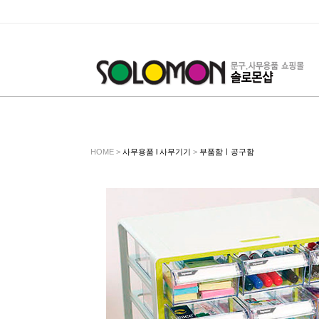
HOME >
사무용품 l 사무기기
>
부품함ㅣ공구함