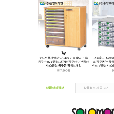
우드부품서랍장 CA1110 이동식/공구함/
[오늘출고] CA5
공구박스/부품함/보관함/공구상자/부품상
스/공구통/부품함
자/소품함/공구통/중앙브레인
박스/부품상자/소
547,600원
2
상품상세정보
상품정보 제공 고시