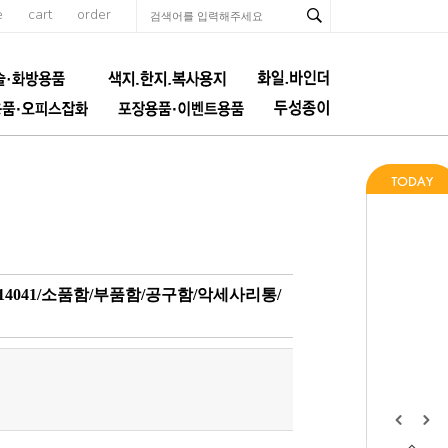
e
cart
order
4041/소품함/부품함/공구함/악세사리통/