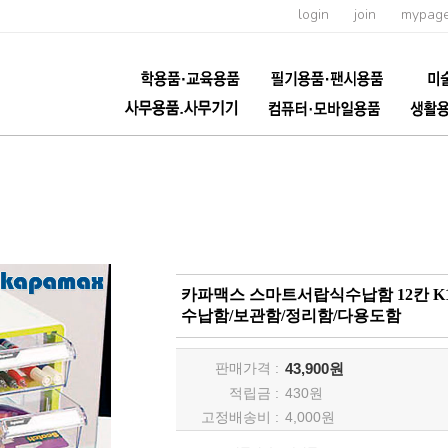
login
join
mypag
카파맥스 스마트서랍식수납함 12칸 K1
수납함/보관함/정리함/다용도함
판매가격 :
43,900원
적립금 :
430
원
고정배송비 :
4,000원