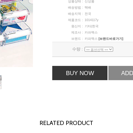
상품상태 :
신상품
배송방법 :
택배
배송지역 :
전국
제품코드 :
1014117y
원산지 :
기타|한국
제조사 :
카파맥스
브랜드 :
카파맥스
[브랜드바로가기]
수량 :
BUY NOW
ADD
RELATED PRODUCT