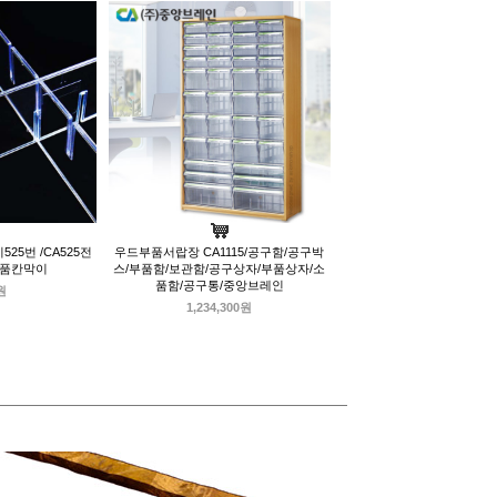
5번 /CA525전
우드부품서랍장 CA1115/공구함/공구박
부품칸막이
스/부품함/보관함/공구상자/부품상자/소
품함/공구통/중앙브레인
원
1,234,300원