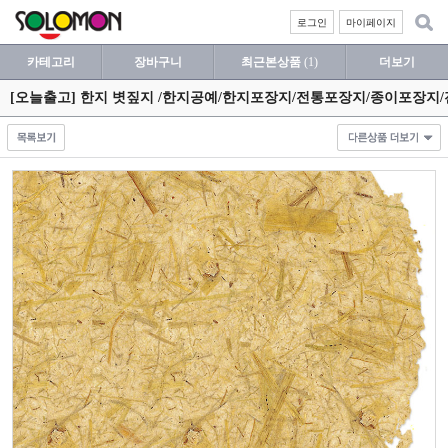
로그인
마이페이지
카테고리
장바구니
최근본상품
(1)
더보기
[오늘출고] 한지 볏짚지 /한지공예/한지포장지/전통포장지/종이포장지