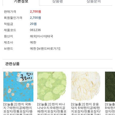
기본정보
상품평
상품문의
판매가격
2,700원
회원할인가격
2,700원
적립금
20원
제품코드
061236
원산지
해외|아시아|태국
제조사
예한
브랜드
예한
[브랜드바로가기]
관련상품
[오늘출고] 한지 국화
[오늘출고] 한지 바나
[오늘출고] 한지 운용
[오늘출
지 7색/한지공예/한지
나낙수지 6색/한지공
닥지 6색/한지공예/한
8색/
포장지/전통포장지/종
예/한지포장지/전통포
지포장지/전통포장지/
장지/