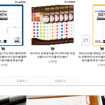
 LTQ-3014 폼텍3108
레이테크 분류용라벨 20-C353 6종 유광
A4전산라벨 30매입 LTQ
트라벨/바코드용라벨/물류
라벨/스티커/견출지/라벨지
와 호환/A4프린트라벨
기용라벨/분류용라벨
용라벨/분류표기용
1,050원
,350원
4,350
상품후기
상품문의