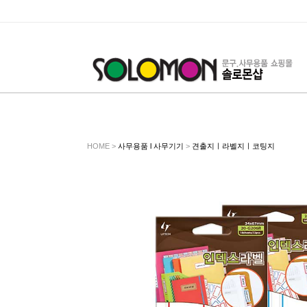
HOME >
사무용품 l 사무기기
>
견출지ㅣ라벨지ㅣ코팅지