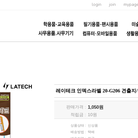
login
join
mypag
레이테크 인덱스라벨 20-G206 견
판매가격 :
1,050원
적립금 :
10
원
상품상태 :
신상품
배송방법 :
택배