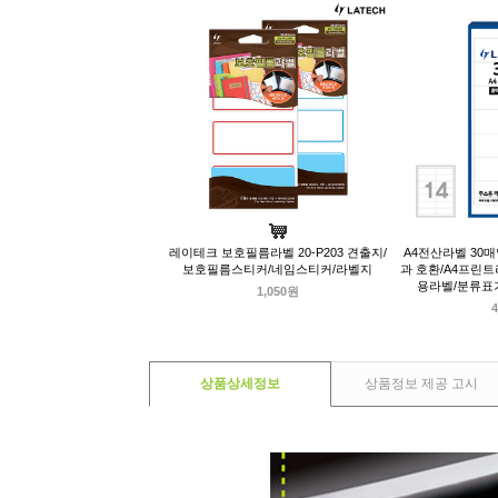
레이테크 보호필름라벨 20-P203 견출지/
A4전산라벨 30매입
보호필름스티커/네임스티커/라벨지
과 호환/A4프린
용라벨/분류표
1,050원
4
상품상세정보
상품정보 제공 고시