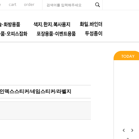
e
cart
order
출지/인덱스스티커/네임스티커/라벨지