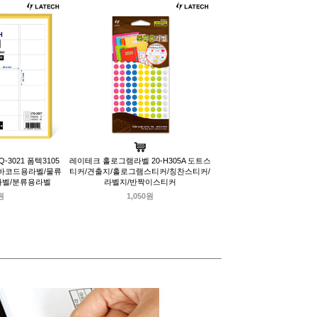
-3021 폼텍3105
레이테크 홀로그램라벨 20-H305A 도트스
/바코드용라벨/물류
티커/견출지/홀로그램스티커/칭찬스티커/
라벨/분류용라벨
라벨지/반짝이스티커
원
1,050원