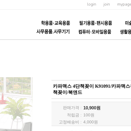
login
join
mypag
카파맥스 4단책꽂이 K91091/카파
책꽂이/북앤드
판매가격 :
10,900원
적립금 :
100
원
고정배송비 :
4,000원