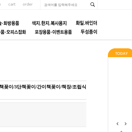
e
cart
order
맥스책꽂이/3단책꽂이/간이책꽂이/책장/조립식