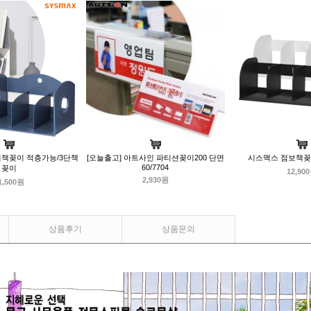
티책꽂이 적층가능/3단책
[오늘출고] 아트사인 파티션꽂이200 단면
시스맥스 점보책꽂
60/7704
꽂이
12,90
2,930원
1,500원
상품후기
상품문의