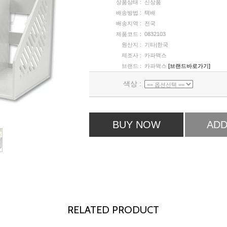
상품상태 :
신상품
배송방법 :
택배
배송지역 :
전국
제품코드 :
0832103
원산지 :
기타|한국
제조사 :
카파맥스
브랜드 :
카파맥스
[브랜드바로가기]
색상 :
BUY NOW
ADD
RELATED PRODUCT