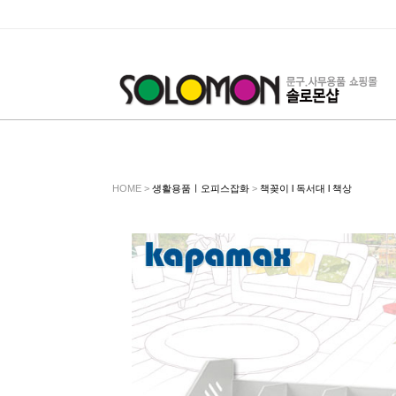
HOME >
생활용품ㅣ오피스잡화
>
책꽂이 l 독서대 l 책상