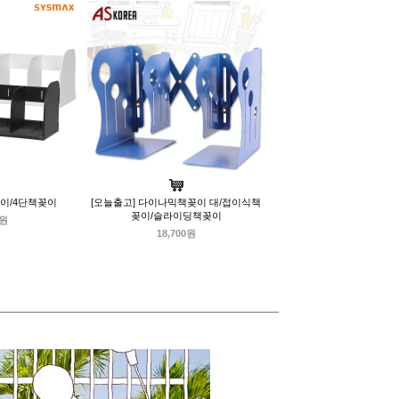
이/4단책꽂이
[오늘출고] 다이나믹책꽂이 대/접이식책
꽂이/슬라이딩책꽂이
0원
18,700원