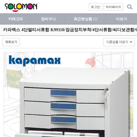
로그인
마이페이지
카테고리
장바구니
최근본상품
(1)
더보기
카파맥스 4단멀티서류함 K99110/잠금장치부착/4단서류함/씨디보관함