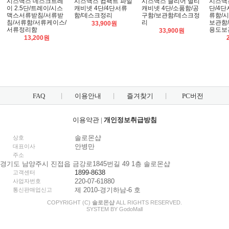
시스맥스 데스크트레
시스맥스 컴팩트 파일
시스맥스 클리어 멀티
시스맥스
이 2.5단/트레이/시스
캐비넷 4단/4단서류
캐비넷 4단/소품함/공
단/4
맥스서류받침/서류받
함/데스크정리
구함/보관함/데스크정
류함/
침/서류함/서류케이스/
리
보관함
33,900원
서류정리함
용도보
33,900원
13,200원
FAQ
이용안내
즐겨찾기
PC버전
이용약관
|
개인정보취급방침
솔로몬샵
상호
안병만
대표이사
주소
경기도 남양주시 진접읍 금강로1845번길 49 1층 솔로몬샵
1899-8638
고객센터
220-07-61880
사업자번호
제 2010-경기하남-6 호
통신판매업신고
COPYRIGHT (C)
솔로몬샵
ALL RIGHTS RESERVED.
SYSTEM BY
Godo
Mall