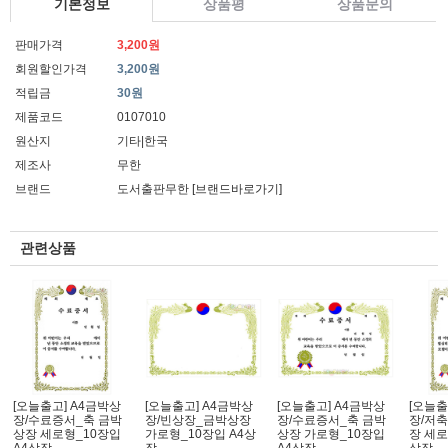
기본정보
상품평
상품문의
판매가격
3,200원
회원할인가격
3,200원
적립금
30원
제품코드
0107010
원산지
기타|한국
제조사
무한
브랜드
도서출판무한
[브랜드바로가기]
관련상품
[오늘출고] A4금박상
[오늘출고] A4금박상
[오늘출고] A4금박상
[오늘출
장/수료증서_축 금박
장/빈상장_금박상장
장/수료증서_축 금박
장/저
상장 세로형_10장입
가로형_10장입 A4상
상장 가로형_10장입
장 세로