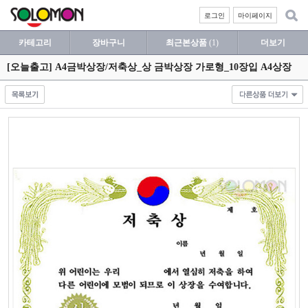
로그인
마이페이지
카테고리
장바구니
최근본상품
(1)
더보기
[오늘출고] A4금박상장/저축상_상 금박상장 가로형_10장입 A4상장