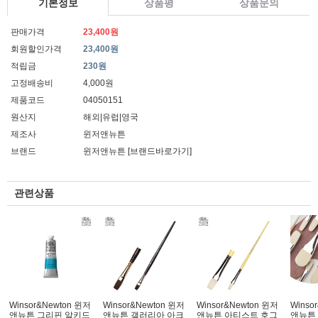
기본정보
상품평
상품문의
판매가격
23,400원
회원할인가격
23,400원
적립금
230원
고정배송비
4,000원
제품코드
04050151
원산지
해외|유럽|영국
제조사
윈저앤뉴튼
브랜드
윈저앤뉴튼
[브랜드바로가기]
관련상품
Winsor&Newton 윈저
Winsor&Newton 윈저
Winsor&Newton 윈저
Winso
앤뉴튼 그리핀 알키드
앤뉴튼 갤러리아 아크
앤뉴튼 아티스트 호그
앤뉴튼