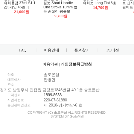
유화물감 37ml S1 1
릴붓 Short Handle
유화붓 Long Flat 6호
트 신서
갑3개입 46컬러
One Stroke 10mm 짧
필버트 S
14,700원
은 손잡이 평붓모
21,000원
9,700원
FAQ
이용안내
즐겨찾기
PC버전
이용약관
|
개인정보취급방침
솔로몬샵
상호
안병만
대표이사
주소
경기도 남양주시 진접읍 금강로1845번길 49 1층 솔로몬샵
1899-8638
고객센터
220-07-61880
사업자번호
제 2010-경기하남-6 호
통신판매업신고
COPYRIGHT (C)
솔로몬샵
ALL RIGHTS RESERVED.
SYSTEM BY
Godo
Mall