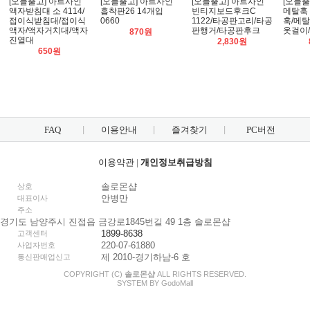
[오늘출고] 아트사인
[오늘출고] 아트사인
[오늘출고] 아트사인
[오늘출
액자받침대 소 4114/
흡착판26 14개입
빈티지보드후크C
메탈훅 
접이식받침대/접이식
0660
1122/타공판고리/타공
훅/메탈
액자/액자거치대/액자
판행거/타공판후크
옷걸이
870원
진열대
2,830원
650원
FAQ
이용안내
즐겨찾기
PC버전
이용약관
|
개인정보취급방침
솔로몬샵
상호
안병만
대표이사
주소
경기도 남양주시 진접읍 금강로1845번길 49 1층 솔로몬샵
1899-8638
고객센터
220-07-61880
사업자번호
제 2010-경기하남-6 호
통신판매업신고
COPYRIGHT (C)
솔로몬샵
ALL RIGHTS RESERVED.
SYSTEM BY
Godo
Mall