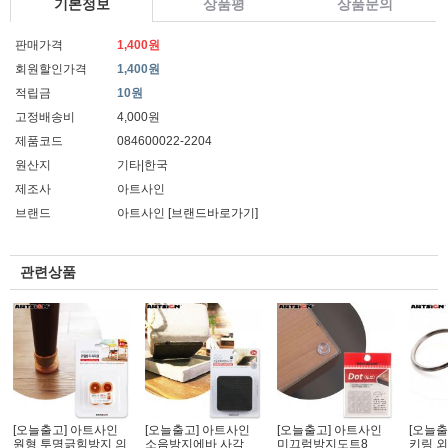
기본정보
상품평
상품문의
판매가격
1,400원
회원할인가격
1,400원
적립금
10원
고정배송비
4,000원
제품코드
084600022-2204
원산지
기타|한국
제조사
아트사인
브랜드
아트사인
[브랜드바로가기]
관련상품
[오늘출고] 아트사인
[오늘출고] 아트사인
[오늘출고] 아트사인
[오늘출
원형 투명긁힘방지 의
소음방지에바 사각
미끄럼방지도트8
키링 외