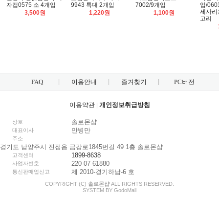
자캡0575 소 4개입
9943 특대 2개입
7002/9개입
입/06
세사리
3,500원
1,220원
1,100원
고리
FAQ
이용안내
즐겨찾기
PC버전
이용약관
|
개인정보취급방침
솔로몬샵
상호
안병만
대표이사
주소
경기도 남양주시 진접읍 금강로1845번길 49 1층 솔로몬샵
1899-8638
고객센터
220-07-61880
사업자번호
제 2010-경기하남-6 호
통신판매업신고
COPYRIGHT (C)
솔로몬샵
ALL RIGHTS RESERVED.
SYSTEM BY
Godo
Mall