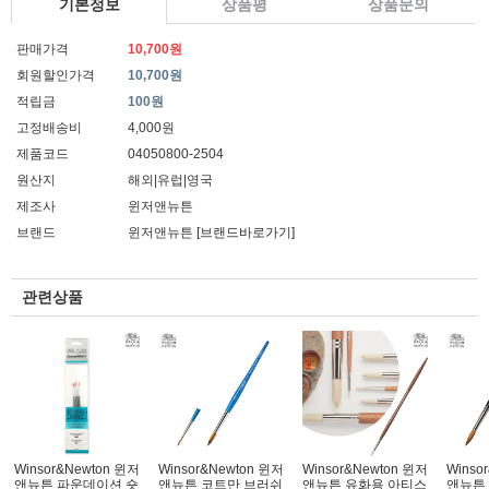
기본정보
상품평
상품문의
판매가격
10,700원
회원할인가격
10,700원
적립금
100원
고정배송비
4,000원
제품코드
04050800-2504
원산지
해외|유럽|영국
제조사
윈저앤뉴튼
브랜드
윈저앤뉴튼
[브랜드바로가기]
관련상품
Winsor&Newton 윈저
Winsor&Newton 윈저
Winsor&Newton 윈저
Winso
앤뉴튼 파운데이션 숏
앤뉴튼 코트만 브러쉬
앤뉴튼 유화용 아티스
앤뉴튼