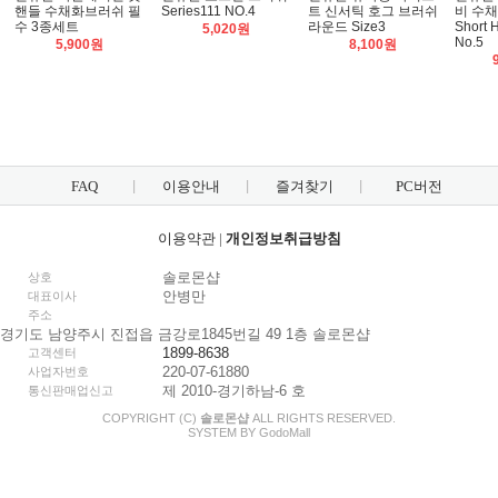
핸들 수채화브러쉬 필
Series111 NO.4
트 신서틱 호그 브러쉬
비 수채
수 3종세트
라운드 Size3
Short 
5,020원
No.5
5,900원
8,100원
FAQ
이용안내
즐겨찾기
PC버전
이용약관
|
개인정보취급방침
솔로몬샵
상호
안병만
대표이사
주소
경기도 남양주시 진접읍 금강로1845번길 49 1층 솔로몬샵
1899-8638
고객센터
220-07-61880
사업자번호
제 2010-경기하남-6 호
통신판매업신고
COPYRIGHT (C)
솔로몬샵
ALL RIGHTS RESERVED.
SYSTEM BY
Godo
Mall