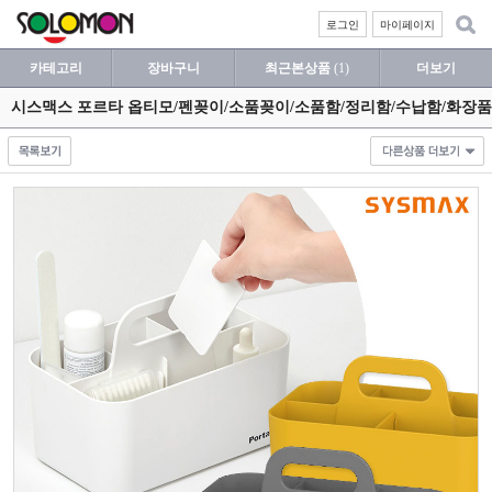
로그인
마이페이지
카테고리
장바구니
최근본상품
(1)
더보기
시스맥스 포르타 옵티모/펜꽂이/소품꽂이/소품함/정리함/수납함/화장