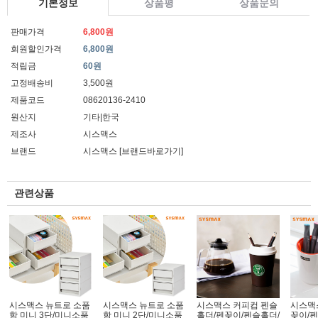
기본정보
상품평
상품문의
판매가격
6,800원
회원할인가격
6,800원
적립금
60원
고정배송비
3,500원
제품코드
08620136-2410
원산지
기타|한국
제조사
시스맥스
브랜드
시스맥스
[브랜드바로가기]
관련상품
시스맥스 뉴트로 소품
시스맥스 뉴트로 소품
시스맥스 커피컵 펜슬
시스맥
함 미니 3단/미니소품
함 미니 2단/미니소품
홀더/펜꽂이/펜슬홀더/
꽂이/펜