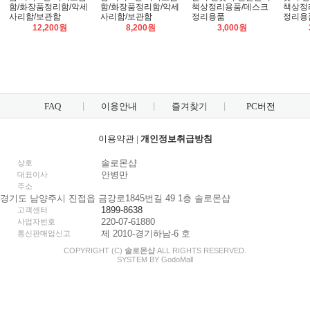
함/화장품정리함/악세
함/화장품정리함/악세
책상정리용품/데스크
책상정
사리함/보관함
사리함/보관함
정리용품
정리용
12,200원
8,200원
3,000원
FAQ
이용안내
즐겨찾기
PC버전
이용약관
|
개인정보취급방침
솔로몬샵
상호
안병만
대표이사
주소
경기도 남양주시 진접읍 금강로1845번길 49 1층 솔로몬샵
1899-8638
고객센터
220-07-61880
사업자번호
제 2010-경기하남-6 호
통신판매업신고
COPYRIGHT (C)
솔로몬샵
ALL RIGHTS RESERVED.
SYSTEM BY
Godo
Mall