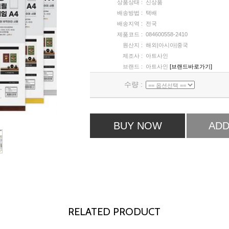
상품상태 :
신상품
배송방법 :
택배
배송지역 :
전국
제품코드 :
084600558-2410
원산지 :
해외|아시아|중국
제조사 :
아트사인
브랜드 :
아트사인
[브랜드바로가기]
수량 :
BUY NOW
ADD
RELATED PRODUCT