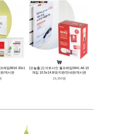
레임8816 30x1
[오늘출고] 아트사인 월프레임0941 A6 10
내판/게시판
개입 10.5x14.8/표지판/안내판/게시판
원
19,350원