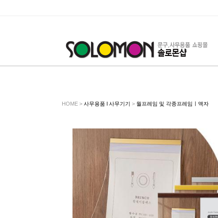
HOME >
사무용품 l 사무기기
>
월프레임 및 각종프레임ㅣ액자