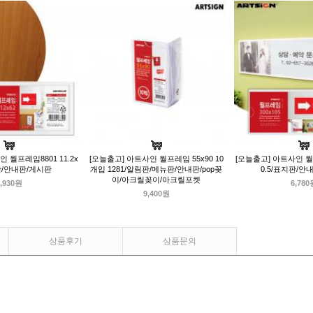
 월프레임8801 11.2x
[오늘출고] 아트사인 월프레임 55x90 10
[오늘출고] 아트사인 월프
지판/안내판/게시판
개입 1281/알림판/메뉴판/안내판/pop꽂
0.5/표지판/안
이/아크릴꽂이/아크릴포켓
,930원
6,780
9,400원
상품후기
상품문의