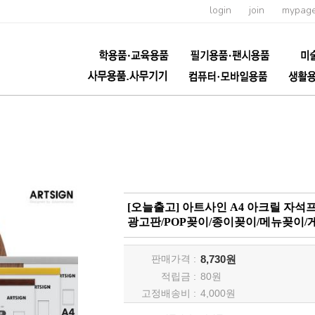
login
join
mypag
[오늘출고] 아트사인 A4 아크릴 자석프레임
광고판/POP꽂이/종이꽂이/메뉴꽂이
판매가격 :
8,730원
적립금 :
80
원
고정배송비 :
4,000원