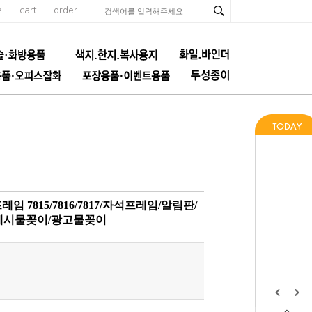
e
cart
order
 7815/7816/7817/자석프레임/알림판/
/게시물꽂이/광고물꽂이