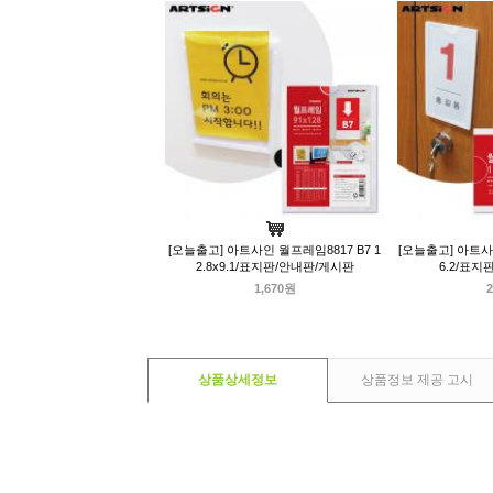
[오늘출고] 아트사인 월프레임8817 B7 1
[오늘출고] 아트사인
2.8x9.1/표지판/안내판/게시판
6.2/표
1,670원
2
상품상세정보
상품정보 제공 고시