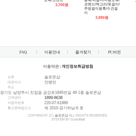
도훅/코멘드
용훅/벽걸이/다용도훅/
코멘드/벽고리/옷걸이/
3,700원
주방걸이용훅/수건걸
이
3,990원
FAQ
이용안내
즐겨찾기
PC버전
이용약관
|
개인정보취급방침
솔로몬샵
상호
안병만
대표이사
주소
경기도 남양주시 진접읍 금강로1845번길 49 1층 솔로몬샵
1899-8638
고객센터
220-07-61880
사업자번호
제 2010-경기하남-6 호
통신판매업신고
COPYRIGHT (C)
솔로몬샵
ALL RIGHTS RESERVED.
SYSTEM BY
Godo
Mall