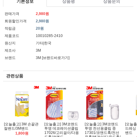
기본정보
상품평
상품문의
판매가격
2,980원
회원할인가격
2,980원
적립금
20원
제품코드
10010285-2410
원산지
기타|한국
제조사
3M
브랜드
3M
[브랜드바로가기]
관련상품
[오늘출고] 3M 손끝관
[오늘출고] 3M코맨드
[오늘출고] 3M코맨드
[오늘출
절밴드/3M밴드
투명 데코레이션클립
투명 전선용클립 중
드레싱 대
17026/고리걸이/다용
17301/코맨드훅/전선
밴드
1,800원