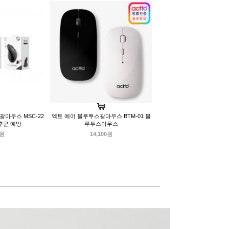
광마우스 MSC-22
엑토 에어 블루투스광마우스 BTM-01 블
후군 예방
루투스마우스
0원
14,100원