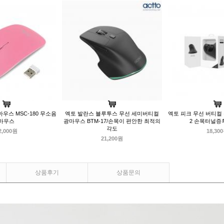
우스 MSC-180 무소음
엑토 발란스 블루투스 무선 세미버티컬
엑토 피크 무선 버티컬 
마우스
광마우스 BTM-17/손목이 편안한 최적의
2 손목터널증
각도
2,000원
18,30
21,200원
상품후기
상품문의