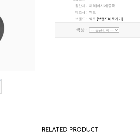
원산지 :
해외|아시아|중국
제조사 :
엑토
브랜드 :
엑토
[브랜드바로가기]
색상 :
RELATED PRODUCT