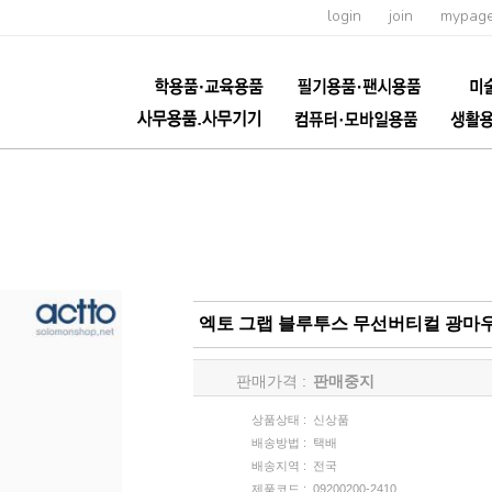
login
join
mypag
엑토 그랩 블루투스 무선버티컬 광마우스
판매가격 :
판매중지
상품상태 :
신상품
배송방법 :
택배
배송지역 :
전국
제품코드 :
09200200-2410