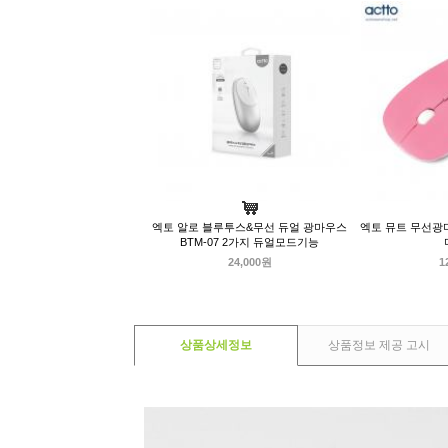
엑토 알로 블루투스&무선 듀얼 광마우스
엑토 뮤트 무선광마
BTM-07 2가지 듀얼모드기능
24,000원
1
상품상세정보
상품정보 제공 고시