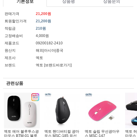
기본정보
상품평
상품문의
판매가격
21,200원
회원할인가격
21,200원
적립금
210원
고정배송비
4,000원
제품코드
09200182-2410
원산지
해외|아시아|중국
제조사
엑토
브랜드
엑토
[브랜드바로가기]
관련상품
엑토 에어 블루투스광
엑토 핸디버티컬 광마
엑토 슬립 무선광마우
엑토 
마우스 BTM-01 블루
우스 MSC-185 유선
스 MSC-147
마우스 