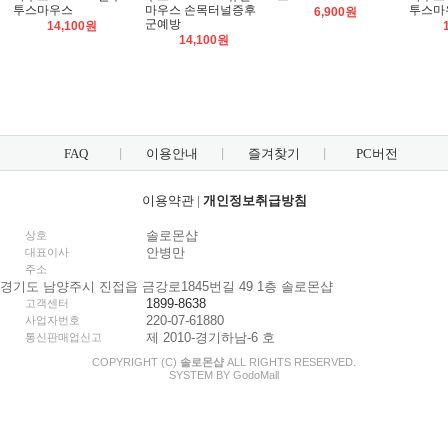
투스마우스
마우스 손목터널증후
투스마
6,900원
군예방
14,100원
14,100원
FAQ
이용안내
즐겨찾기
PC버전
이용약관
|
개인정보취급방침
솔로몬샵
상호
안병만
대표이사
주소
경기도 남양주시 진접읍 금강로1845번길 49 1층 솔로몬샵
1899-8638
고객센터
220-07-61880
사업자번호
제 2010-경기하남-6 호
통신판매업신고
COPYRIGHT (C)
솔로몬샵
ALL RIGHTS RESERVED.
SYSTEM BY
Godo
Mall