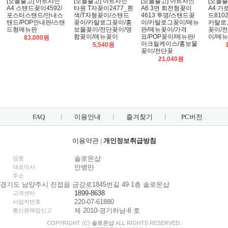
[오늘출고] 아트사인
[오늘출고] 아트사인
[오늘출고] 아트사인
[오늘출
A4 스탠드꽂이4592/
타원 T자꽂이2477_흰
A6 3면 회전형꽂이
A4 가
포스터스탠드/안내스
색/T자형꽂이/스탠드
4613 투명/스탠드꽂
드810
탠드/POP안내판/스탠
꽂이/카탈로그꽂이/홍
이/카탈로그꽂이/메뉴
카탈로
드형메뉴판
보물꽂이/전단꽂이/명
판/메뉴꽂이/가격
꽂이/
함꽂이/메뉴꽂이
표/POP꽂이/메뉴판/
이/메
83,000원
아크릴케이스/홍보물
5,540원
꽂이/전단꽂
21,040원
FAQ
이용안내
즐겨찾기
PC버전
이용약관
|
개인정보취급방침
솔로몬샵
상호
안병만
대표이사
주소
경기도 남양주시 진접읍 금강로1845번길 49 1층 솔로몬샵
1899-8638
고객센터
220-07-61880
사업자번호
제 2010-경기하남-6 호
통신판매업신고
COPYRIGHT (C)
솔로몬샵
ALL RIGHTS RESERVED.