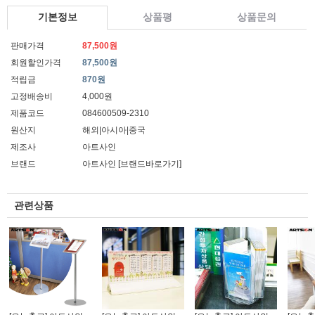
기본정보
상품평
상품문의
판매가격
87,500원
회원할인가격
87,500원
적립금
870원
고정배송비
4,000원
제품코드
084600509-2310
원산지
해외|아시아|중국
제조사
아트사인
브랜드
아트사인
[브랜드바로가기]
관련상품