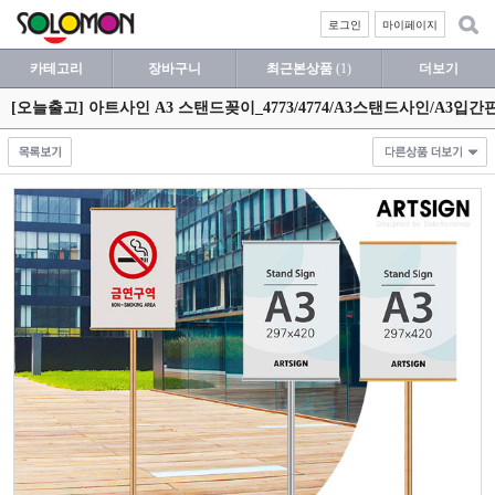
로그인
마이페이지
카테고리
장바구니
최근본상품
(1)
더보기
[오늘출고] 아트사인 A3 스탠드꽂이_4773/4774/A3스탠드사인/A3