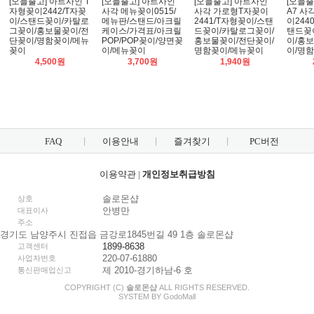
[오늘출고] 아트사인 T
[오늘출고] 아트사인
[오늘출고] 아트사인
[오늘출
자형꽂이2442/T자꽂
사각 메뉴꽂이0515/
사각 가로형T자꽂이
A7 사
이/스탠드꽂이/카탈로
메뉴판/스탠드/아크릴
2441/T자형꽂이/스탠
이244
그꽂이/홍보물꽂이/전
케이스/가격표/아크릴
드꽂이/카탈로그꽂이/
탠드꽂
단꽂이/명함꽂이/메뉴
POP/POP꽂이/양면꽂
홍보물꽂이/전단꽂이/
이/홍
꽂이
이/메뉴꽂이
명함꽂이/메뉴꽂이
이/명
4,500원
3,700원
1,940원
FAQ
이용안내
즐겨찾기
PC버전
이용약관
|
개인정보취급방침
솔로몬샵
상호
안병만
대표이사
주소
경기도 남양주시 진접읍 금강로1845번길 49 1층 솔로몬샵
1899-8638
고객센터
220-07-61880
사업자번호
제 2010-경기하남-6 호
통신판매업신고
COPYRIGHT (C)
솔로몬샵
ALL RIGHTS RESERVED.
SYSTEM BY
Godo
Mall