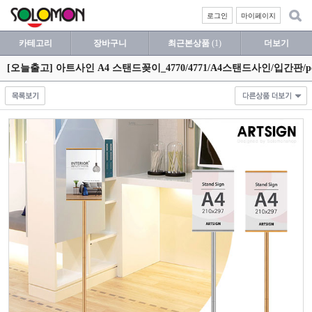
로그인
마이페이지
카테고리
장바구니
최근본상품
(1)
더보기
[오늘출고] 아트사인 A4 스탠드꽂이_4770/4771/A4스탠드사인/입