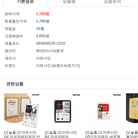
기본정보
상품평
상품문의
판매가격
1,780원
회원할인가격
1,780원
적립금
10원
고정배송비
4,000원
제품코드
084600535-2310
원산지
해외|아시아|중국
제조사
아트사인
브랜드
아트사인
[브랜드바로가기]
관련상품
[오늘출고] 아트사인
[오늘출고] 아트사인
[오늘출고] 아트사인
[오늘출
A4 자석프레임액자 반
B4 자석프레임
A5인포프레임 세로형
월프레임