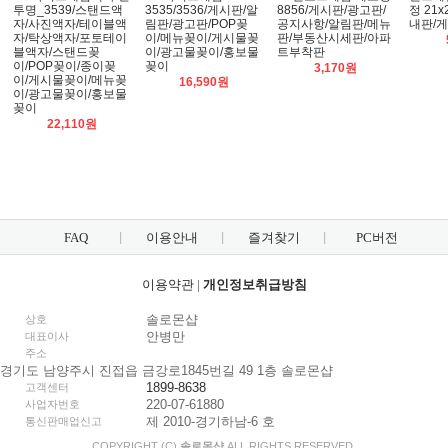
투명_3539/스탠드액
3535/3536/게시판/알
8856/게시판/광고판/
정 21x
자/사진액자/테이블액
림판/광고판/POP꽂
공지사항/알림판/메뉴
내판/
자/탁상액자/포토테이
이/메뉴꽂이/게시물꽂
판/부동산시세판/아파
블액자/스탠드꽂
이/광고물꽂이/홍보물
트부착판
이/POP꽂이/종이꽂
꽂이
3,170원
이/게시물꽂이/메뉴꽂
16,590원
이/광고물꽂이/홍보물
꽂이
22,110원
FAQ
이용안내
즐겨찾기
PC버전
이용약관
|
개인정보취급방침
솔로몬샵
상호
안병만
대표이사
주소
경기도 남양주시 진접읍 금강로1845번길 49 1층 솔로몬샵
1899-8638
고객센터
220-07-61880
사업자번호
제 2010-경기하남-6 호
통신판매업신고
COPYRIGHT (C)
솔로몬샵
ALL RIGHTS RESERVED.