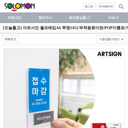
로그인
마이페이지
카테고리
장바구니
최근본상품
(1)
더보기
[오늘출고] 아트사인 월프레임A6 투명1452/부착용꽂이판/POP이름표