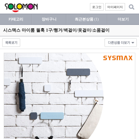
로그인
마이페이지
카테고리
장바구니
최근본상품
(1)
더보기
시스맥스 마이룸 월훅 1구/행거/벽걸이/옷걸이/소품걸이