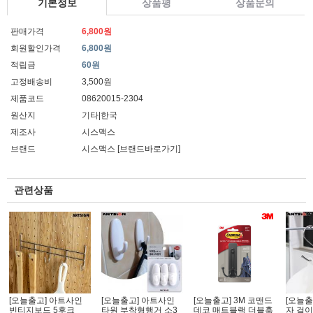
기본정보
상품평
상품문의
판매가격
6,800원
회원할인가격
6,800원
적립금
60원
고정배송비
3,500원
제품코드
08620015-2304
원산지
기타|한국
제조사
시스맥스
브랜드
시스맥스
[브랜드바로가기]
관련상품
[오늘출고] 아트사인
[오늘출고] 아트사인
[오늘출고] 3M 코맨드
[오늘출
빈티지보드 5후크
타원 부착형행거 소3
데코 매트블랙 더블훅
자 걸이