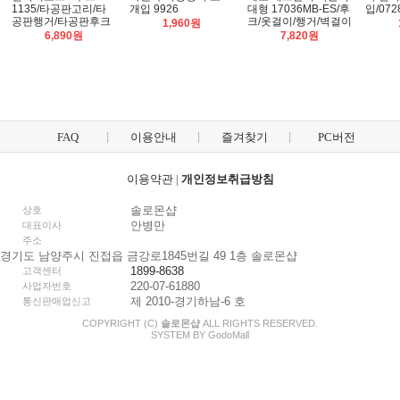
1135/타공판고리/타
개입 9926
대형 17036MB-ES/후
입/072
공판행거/타공판후크
크/옷걸이/행거/벽걸이
1,960원
6,890원
7,820원
FAQ
이용안내
즐겨찾기
PC버전
이용약관
|
개인정보취급방침
솔로몬샵
상호
안병만
대표이사
주소
경기도 남양주시 진접읍 금강로1845번길 49 1층 솔로몬샵
1899-8638
고객센터
220-07-61880
사업자번호
제 2010-경기하남-6 호
통신판매업신고
COPYRIGHT (C)
솔로몬샵
ALL RIGHTS RESERVED.
SYSTEM BY
Godo
Mall