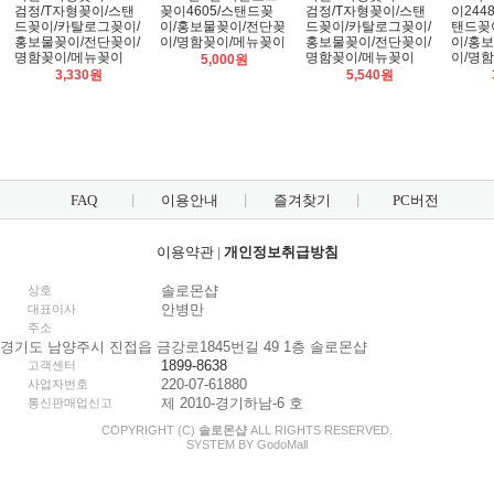
검정/T자형꽂이/스탠
꽂이4605/스탠드꽂
검정/T자형꽂이/스탠
이244
드꽂이/카탈로그꽂이/
이/홍보물꽂이/전단꽂
드꽂이/카탈로그꽂이/
탠드꽂
홍보물꽂이/전단꽂이/
이/명함꽂이/메뉴꽂이
홍보물꽂이/전단꽂이/
이/홍
명함꽂이/메뉴꽂이
명함꽂이/메뉴꽂이
이/명
5,000원
3,330원
5,540원
FAQ
이용안내
즐겨찾기
PC버전
이용약관
|
개인정보취급방침
솔로몬샵
상호
안병만
대표이사
주소
경기도 남양주시 진접읍 금강로1845번길 49 1층 솔로몬샵
1899-8638
고객센터
220-07-61880
사업자번호
제 2010-경기하남-6 호
통신판매업신고
COPYRIGHT (C)
솔로몬샵
ALL RIGHTS RESERVED.
SYSTEM BY
Godo
Mall