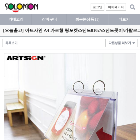
로그인
마이페이지
카테고리
장바구니
최근본상품
(1)
더보기
[오늘출고] 아트사인 A4 가로형 링포켓스탠드8102/스탠드꽂이/카탈