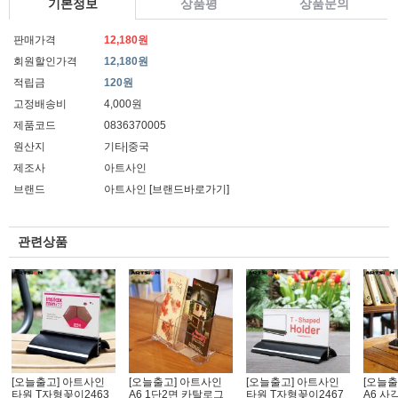
기본정보
상품평
상품문의
판매가격
12,180원
회원할인가격
12,180원
적립금
120원
고정배송비
4,000원
제품코드
0836370005
원산지
기타|중국
제조사
아트사인
브랜드
아트사인
[브랜드바로가기]
관련상품
[오늘출고] 아트사인
[오늘출고] 아트사인
[오늘출고] 아트사인
[오늘출
타원 T자형꽂이2463
A6 1단2면 카탈로그
타원 T자형꽂이2467
A6 사