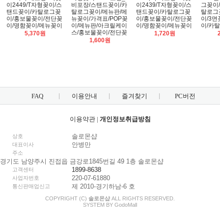
이2449/T자형꽂이/스
비포장/스탠드꽂이/카
이2439/T자형꽂이/스
그꽂이/4
탠드꽂이/카탈로그꽂
탈로그꽂이/메뉴판/메
탠드꽂이/카탈로그꽂
탈로그
이/홍보물꽂이/전단꽂
뉴꽂이/가격표/POP꽂
이/홍보물꽂이/전단꽂
이/3
이/명함꽂이/메뉴꽂이
이/메뉴판/아크릴케이
이/명함꽂이/메뉴꽂이
이/카
스/홍보물꽂이/전단꽂
5,370원
1,720원
1,600원
FAQ
이용안내
즐겨찾기
PC버전
이용약관
|
개인정보취급방침
솔로몬샵
상호
안병만
대표이사
주소
경기도 남양주시 진접읍 금강로1845번길 49 1층 솔로몬샵
1899-8638
고객센터
220-07-61880
사업자번호
제 2010-경기하남-6 호
통신판매업신고
COPYRIGHT (C)
솔로몬샵
ALL RIGHTS RESERVED.
SYSTEM BY
Godo
Mall