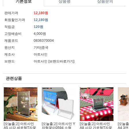
기본정보
상품평
상품문의
판매가격
12,180원
회원할인가격
12,180원
적립금
120원
고정배송비
4,000원
제품코드
0836370004
원산지
기타|중국
제조사
아트사인
브랜드
아트사인
[브랜드바로가기]
관련상품
[오늘출고] 아트사인
[오늘출고] 아트사인 Y
[오늘출고] 아트사인
[오늘출
A5 사각 세로형T자꽂
자형꽂이0594 소형_
A8 사각 가로형T자꽂
A4 3