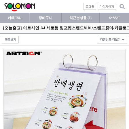
로그인
마이페이지
카테고리
장바구니
최근본상품
(1)
더보기
[오늘출고] 아트사인 A4 세로형 링포켓스탠드8101/스탠드꽂이/카탈