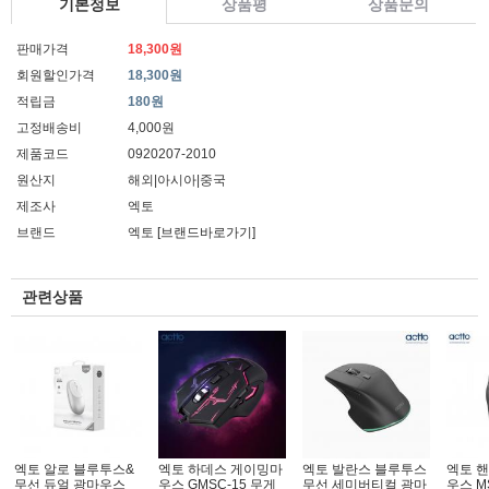
기본정보
상품평
상품문의
판매가격
18,300원
회원할인가격
18,300원
적립금
180원
고정배송비
4,000원
제품코드
0920207-2010
원산지
해외|아시아|중국
제조사
엑토
브랜드
엑토
[브랜드바로가기]
관련상품
엑토 알로 블루투스&
엑토 하데스 게이밍마
엑토 발란스 블루투스
엑토 
무선 듀얼 광마우스
우스 GMSC-15 무게
무선 세미버티컬 광마
우스 M