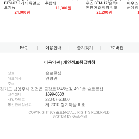
BTM-07 2가지 듀얼모
추탑재
우스 BTM-17/손목이
마우스
드기능
편안한 최적의 각도
군예방
11,300원
24,000원
21,200원
FAQ
이용안내
즐겨찾기
PC버전
이용약관
|
개인정보취급방침
솔로몬샵
상호
안병만
대표이사
주소
경기도 남양주시 진접읍 금강로1845번길 49 1층 솔로몬샵
1899-8638
고객센터
220-07-61880
사업자번호
제 2010-경기하남-6 호
통신판매업신고
COPYRIGHT (C)
솔로몬샵
ALL RIGHTS RESERVED.
SYSTEM BY
Godo
Mall