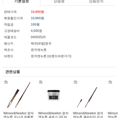
기본정보
상품평
상품문의
판매가격
10,900원
회원할인가격
10,900원
적립금
100원
고정배송비
4,000원
제품코드
04050520
원산지
해외|유럽|영국
제조사
윈저앤뉴튼
브랜드
윈저앤뉴튼
[브랜드바로가기]
관련상품
Winsor&Newton 윈저
Winsor&Newton 윈저
Winsor&Newton 윈저
Winso
앤뉴튼 모나크 유화붓
앤뉴튼 글로스 UV 바
앤뉴튼 갤러리아 아크
앤뉴튼