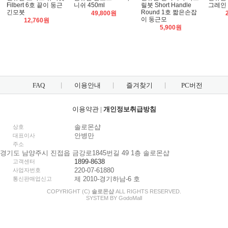
Filbert 6호 끝이 둥근
니쉬 450ml
릴붓 Short Handle
그레인 
긴모붓
Round 1호 짧은손잡
49,800원
이 둥근모
12,760원
5,900원
FAQ
이용안내
즐겨찾기
PC버전
이용약관
|
개인정보취급방침
솔로몬샵
상호
안병만
대표이사
주소
경기도 남양주시 진접읍 금강로1845번길 49 1층 솔로몬샵
1899-8638
고객센터
220-07-61880
사업자번호
제 2010-경기하남-6 호
통신판매업신고
COPYRIGHT (C)
솔로몬샵
ALL RIGHTS RESERVED.
SYSTEM BY
Godo
Mall