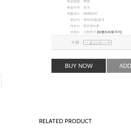
배송방법 :
택배
배송지역 :
전국
제품코드 :
04050157
원산지 :
해외|유럽|영국
제조사 :
윈저앤뉴튼
브랜드 :
신한화구
[브랜드바로가기]
수량 :
BUY NOW
ADD
RELATED PRODUCT