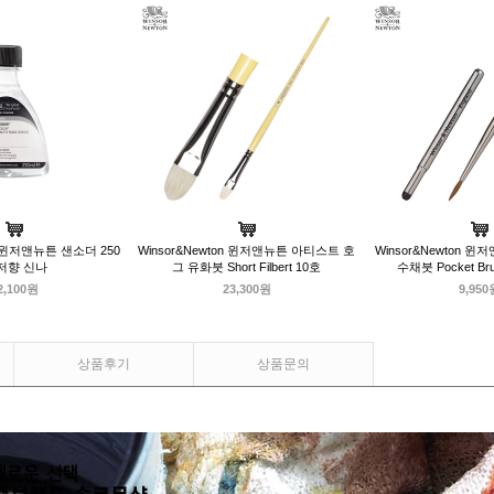
on 윈저앤뉴튼 샌소더 250
Winsor&Newton 윈저앤뉴튼 아티스트 호
Winsor&Newton 
/저향 신나
그 유화붓 Short Filbert 10호
수채붓 Pocket Bru
2,100원
23,300원
9,950
상품후기
상품문의