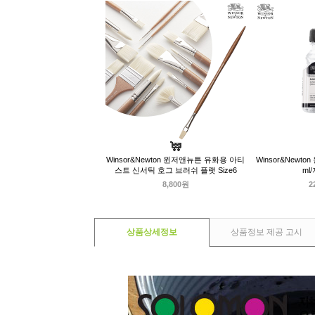
Winsor&Newton 윈저앤뉴튼 유화용 아티
Winsor&Newt
스트 신서틱 호그 브러쉬 플랫 Size6
ml
8,800원
2
상품상세정보
상품정보 제공 고시