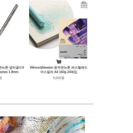
윈저앤뉴튼 셉터골드II
Winsor&Newton 윈저앤뉴튼 파스텔패드
shes 1.8mm
어스칼라 A4 160g 24매입
원
9,600원