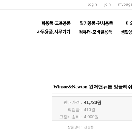
login
join
mypag
Winsor&Newton 윈저앤뉴튼 잉글리쉬
판매가격 :
41,720원
적립금 :
410
원
고정배송비 :
4,000원
상품상태 :
신상품