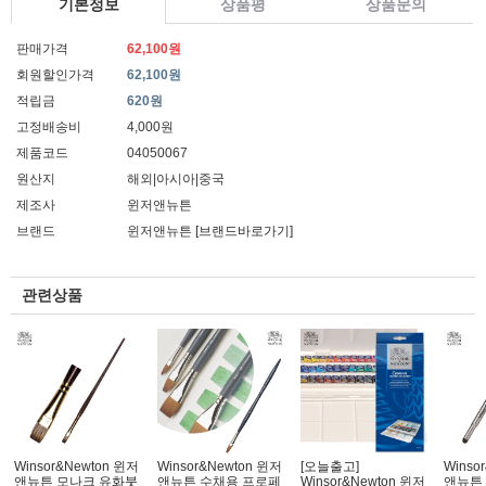
기본정보
상품평
상품문의
판매가격
62,100원
회원할인가격
62,100원
적립금
620원
고정배송비
4,000원
제품코드
04050067
원산지
해외|아시아|중국
제조사
윈저앤뉴튼
브랜드
윈저앤뉴튼
[브랜드바로가기]
관련상품
Winsor&Newton 윈저
Winsor&Newton 윈저
[오늘출고]
Winso
앤뉴튼 모나크 유화붓
앤뉴튼 수채용 프로페
Winsor&Newton 윈저
앤뉴튼 