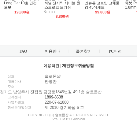
Long Flat 10호 긴평
셔널 신서틱 세이블 원
앤뉴튼 코트만 고체물
채붓 Po
모붓
스트로크 브러쉬
감 45색세트
1.8mm
6mmn
19,800원
99,800원
8,800원
FAQ
이용안내
즐겨찾기
PC버전
이용약관
|
개인정보취급방침
솔로몬샵
상호
안병만
대표이사
주소
경기도 남양주시 진접읍 금강로1845번길 49 1층 솔로몬샵
1899-8638
고객센터
220-07-61880
사업자번호
제 2010-경기하남-6 호
통신판매업신고
COPYRIGHT (C)
솔로몬샵
ALL RIGHTS RESERVED.
SYSTEM BY
Godo
Mall