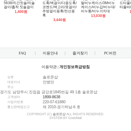
5638/치간칫솔/치솔
드훅/벽걸이/다용도훅/
탈비누케이스/3M비누
드타올
걸이/흡착 칫솔걸이
코멘드/벽고리/옷걸이/
케이스/비누갑/비누대/
타올바
주방걸이용훅/전선용
비누통/비누거치대
1,400원
훅
13,030원
3,440원
FAQ
이용안내
즐겨찾기
PC버전
이용약관
|
개인정보취급방침
솔로몬샵
상호
안병만
대표이사
주소
경기도 남양주시 진접읍 금강로1845번길 49 1층 솔로몬샵
1899-8638
고객센터
220-07-61880
사업자번호
제 2010-경기하남-6 호
통신판매업신고
COPYRIGHT (C)
솔로몬샵
ALL RIGHTS RESERVED.
SYSTEM BY
Godo
Mall