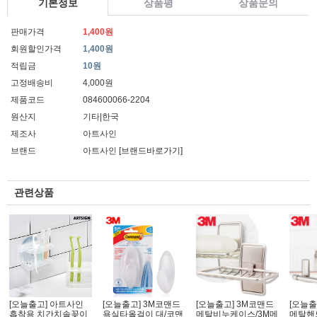
기본정보
상품평
상품문의
판매가격
1,400원
회원할인가격
1,400원
적립금
10원
고정배송비
4,000원
제품코드
084600066-2204
원산지
기타|한국
제조사
아트사인
브랜드
아트사인
[브랜드바로가기]
관련상품
[오늘출고] 아트사인
[오늘출고] 3M코맨드
[오늘출고] 3M코맨드
[오늘출
흡착용 치간치솔꽂이
욕실타올걸이 대/코맨
메탈비누케이스/3M메
메탈핸