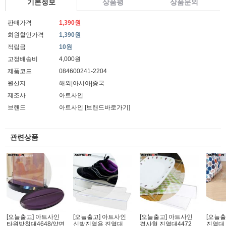
기본정보
상품평
상품문의
판매가격
1,390원
회원할인가격
1,390원
적립금
10원
고정배송비
4,000원
제품코드
084600241-2204
원산지
해외|아시아|중국
제조사
아트사인
브랜드
아트사인
[브랜드바로가기]
관련상품
[오늘출고] 아트사인
[오늘출고] 아트사인
[오늘출고] 아트사인
[오늘출
타원받침대4648/양면
신발진열용 진열대
경사형 진열대4472
진열대 