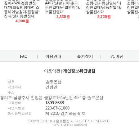
꽂이4620 전용받침
4497/신발거치대/구
소형/경사형진열대/매
소형/
대/아크릴받침대/디스
두진열대/신발받침대/
장진열대/상품진열대/
장진열
플레이받침대/원형받
소품진열대
상품전시대
상품전
침대/전시용받침대
3,330원
2,720원
4,000원
FAQ
이용안내
즐겨찾기
PC버전
이용약관
|
개인정보취급방침
솔로몬샵
상호
안병만
대표이사
주소
경기도 남양주시 진접읍 금강로1845번길 49 1층 솔로몬샵
1899-8638
고객센터
220-07-61880
사업자번호
제 2010-경기하남-6 호
통신판매업신고
COPYRIGHT (C)
솔로몬샵
ALL RIGHTS RESERVED.
SYSTEM BY
Godo
Mall