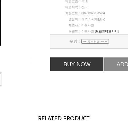
배송방법 :
택배
배송지역 :
전국
제품코드 :
084600221-2204
원산지 :
해외|아시아|중국
제조사 :
아트사인
브랜드 :
아트사인
[브랜드바로가기]
수량 :
BUY NOW
ADD
RELATED PRODUCT