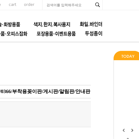
e
cart
order
/0366/부착용꽂이판/게시판/알림판/안내판