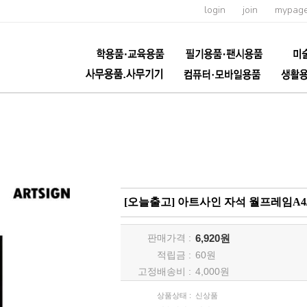
login
join
mypag
[오늘출고] 아트사인 자석 월프레임A4
판매가격 :
6,920원
적립금 :
60
원
고정배송비 :
4,000원
상품상태 :
신상품