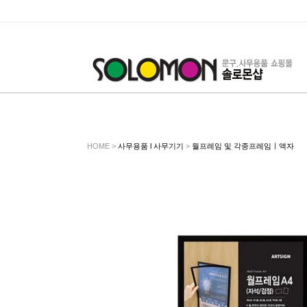
HOME >
사무용품 l 사무기기
>
월프레임 및 각종프레임ㅣ액자