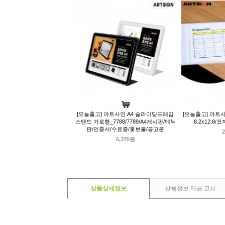
[오늘출고] 아트사인 A4 슬라이딩프레임
[오늘출고] 아트사
스탠드 가로형_7788/7789/A4게시판/메뉴
8.2x12.8
판/인증서/수료증/홍보물/공고문
2
6,370원
상품상세정보
상품정보 제공 고시