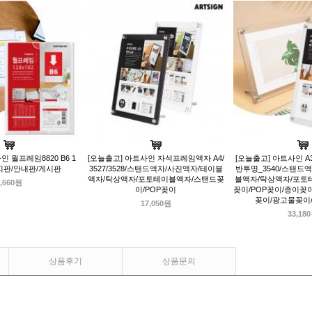
인 월프레임8820 B6 1
[오늘출고] 아트사인 자석프레임액자 A4/
[오늘출고] 아트사인 
/표지판/안내판/게시판
3527/3528/스탠드액자/사진액자/테이블
반투명_3540/스탠드
액자/탁상액자/포토테이블액자/스탠드꽂
블액자/탁상액자/포토
,660원
이/POP꽂이
꽂이/POP꽂이/종이꽂
꽂이/광고물꽂이
17,050원
33,18
상품후기
상품문의