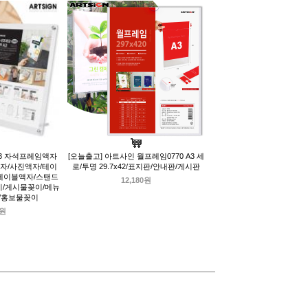
A3 자석프레임액자
[오늘출고] 아트사인 월프레임0770 A3 세
액자/사진액자/테이
로/투명 29.7x42/표지판/안내판/게시판
테이블액자/스탠드
12,180원
이/게시물꽂이/메뉴
/홍보물꽂이
0원