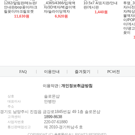
1282/알림판/메뉴판/
_4365/4366/입체액
10.5x7.4/표지판/안내
투명_3
안내판/pop꽂이/아크
자/3D액자/벽걸이액
판/게시판
자/사
릴꽂이/아크릴포켓
자/슬라이딩액자
자/탁
1,440원
블액자
11,630원
6,920원
이/PO
이/게
이/광
꽂이
FAQ
이용안내
즐겨찾기
PC버전
이용약관
|
개인정보취급방침
솔로몬샵
상호
안병만
대표이사
주소
경기도 남양주시 진접읍 금강로1845번길 49 1층 솔로몬샵
1899-8638
고객센터
220-07-61880
사업자번호
제 2010-경기하남-6 호
통신판매업신고
COPYRIGHT (C)
솔로몬샵
ALL RIGHTS RESERVED.