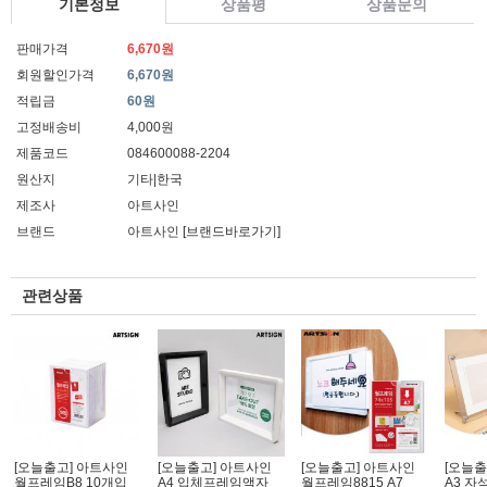
기본정보
상품평
상품문의
판매가격
6,670원
회원할인가격
6,670원
적립금
60원
고정배송비
4,000원
제품코드
084600088-2204
원산지
기타|한국
제조사
아트사인
브랜드
아트사인
[브랜드바로가기]
관련상품
[오늘출고] 아트사인
[오늘출고] 아트사인
[오늘출고] 아트사인
[오늘출
월프레임B8 10개입
A4 입체프레임액자
월프레임8815 A7
A3 자