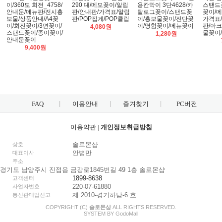
이/360도 회전_4758/
290 대/메모꽂이/알림
용칸막이 3단4628/카
스탠드
안내문/메뉴판/전시홍
판/안내판/가격표/알림
탈로그꽂이/스탠드꽂
꽂이/메
보물/상품안내/A4꽂
판/POP집게/POP클립
이/홍보물꽂이/전단꽂
가격표/
이/회전꽂이/3면꽂이/
이/명함꽂이/메뉴꽂이
판/아
4,080원
스탠드꽂이/종이꽂이/
물꽂이
1,280원
안내문꽂이
9,400원
FAQ
이용안내
즐겨찾기
PC버전
이용약관
|
개인정보취급방침
솔로몬샵
상호
안병만
대표이사
주소
경기도 남양주시 진접읍 금강로1845번길 49 1층 솔로몬샵
1899-8638
고객센터
220-07-61880
사업자번호
제 2010-경기하남-6 호
통신판매업신고
COPYRIGHT (C)
솔로몬샵
ALL RIGHTS RESERVED.
SYSTEM BY
Godo
Mall