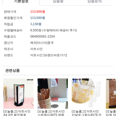
기본정보
상품평
상품문의
판매가격
113,500원
회원할인가격
113,500원
적립금
1,130원
수량별배송비
6,500원 (수량에따라 배송비 추가)
제품코드
084600081-2204
원산지
해외|아시아|중국
제조사
아트사인
브랜드
아트사인
[브랜드바로가기]
관련상품
[오늘출고] 아트사인
[오늘출고] 아트사인
[오늘출고] 아트사인
[오늘출
A4 3면 회전형꽂
스텐꽂이3975 원형
카달로그꽂이4579 전
타원 양