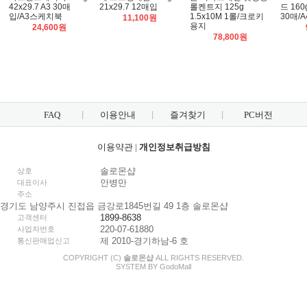
42x29.7 A3 30매
21x29.7 12매입
롤켄트지 125g
드 160g
입/A3스케치북
1.5x10M 1롤/크로키
30매/
11,100원
용지
24,600원
78,800원
FAQ
이용안내
즐겨찾기
PC버전
이용약관
|
개인정보취급방침
솔로몬샵
상호
안병만
대표이사
주소
경기도 남양주시 진접읍 금강로1845번길 49 1층 솔로몬샵
1899-8638
고객센터
220-07-61880
사업자번호
제 2010-경기하남-6 호
통신판매업신고
COPYRIGHT (C)
솔로몬샵
ALL RIGHTS RESERVED.
SYSTEM BY
Godo
Mall