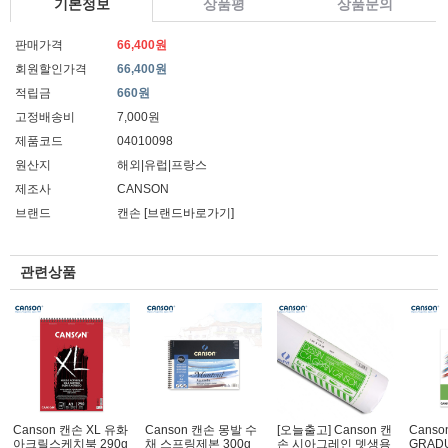
기본정보
상품평
상품문의
판매가격
66,400원
회원할인가격
66,400원
적립금
660원
고정배송비
7,000원
제품코드
04010098
원산지
해외|유럽|프랑스
제조사
CANSON
브랜드
캔손
[브랜드바로가기]
관련상품
Canson 캔손 XL 유화
Canson 캔손 몽발 수
[오늘출고] Canson 캔
Canso
아크릴스케치북 290g
채 스프링제본 300g
손 시아그레인 뎃생용
GRAD