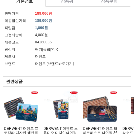
기본정보
상품평
상품문의
판매가격
189,000원
회원할인가격
189,000원
적립금
1,890원
고정배송비
4,000원
제품코드
04160035
원산지
해외|유럽|영국
제조사
더웬트
브랜드
더웬트
[브랜드바로가기]
관련상품
DERWENT 더웬트 프
DERWENT 더웬트 스
DERWENT 더웬트 라
DERW
로칼라 디자인 색연필
튜디오 디자인색연필
이트패스트 색연필 36
라소프