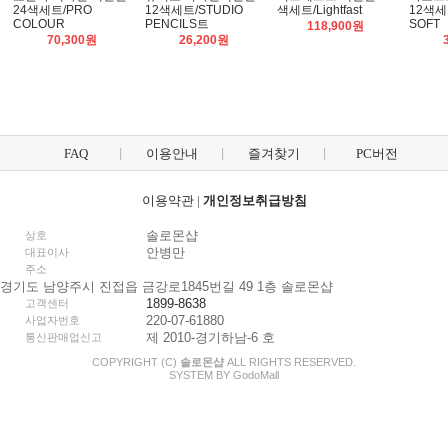
24색세트/PRO
12색세트/STUDIO
색세트/Lightfast
12색세
COLOUR
PENCILS트
SOFT
118,900원
70,300원
26,200원
FAQ
이용안내
즐겨찾기
PC버전
이용약관
|
개인정보취급방침
솔로몬샵
상호
안병만
대표이사
주소
경기도 남양주시 진접읍 금강로1845번길 49 1층 솔로몬샵
1899-8638
고객센터
220-07-61880
사업자번호
제 2010-경기하남-6 호
통신판매업신고
COPYRIGHT (C)
솔로몬샵
ALL RIGHTS RESERVED.
SYSTEM BY
Godo
Mall