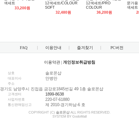
색세트
12색세트/COLOUR
12색세트/PRO
문가용 
SOFT
COLOUR
색세트
33,200원
32,480원
36,200원
2
FAQ
이용안내
즐겨찾기
PC버전
이용약관
|
개인정보취급방침
솔로몬샵
상호
안병만
대표이사
주소
경기도 남양주시 진접읍 금강로1845번길 49 1층 솔로몬샵
1899-8638
고객센터
220-07-61880
사업자번호
제 2010-경기하남-6 호
통신판매업신고
COPYRIGHT (C)
솔로몬샵
ALL RIGHTS RESERVED.
SYSTEM BY
Godo
Mall