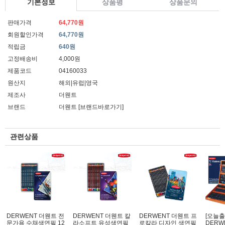
기본정보
상품평
상품문의
판매가격
64,770원
회원할인가격
64,770원
적립금
640원
고정배송비
4,000원
제품코드
04160033
원산지
해외|유럽|영국
제조사
더웬트
브랜드
더웬트
[브랜드바로가기]
관련상품
DERWENT 더웬트 전
DERWENT 더웬트 칼
DERWENT 더웬트 프
[오늘출
문가용 수채색연필 12
라소프트 유성색연필
로칼라 디자인 색연필
DERW