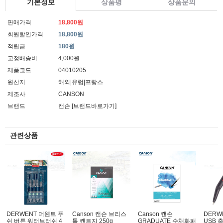
기본정보
상품평
상품문의
판매가격
18,800원
회원할인가격
18,800원
적립금
180원
고정배송비
4,000원
제품코드
04010205
원산지
해외|유럽|프랑스
제조사
CANSON
브랜드
캔손
[브랜드바로가기]
관련상품
DERWENT 더웬트 푸
Canson 캔손 브리스
Canson 캔손
DERW
쉬 버튼 워터브러쉬 4
톨 켄트지 250g
GRADUATE 수채화패
USB 