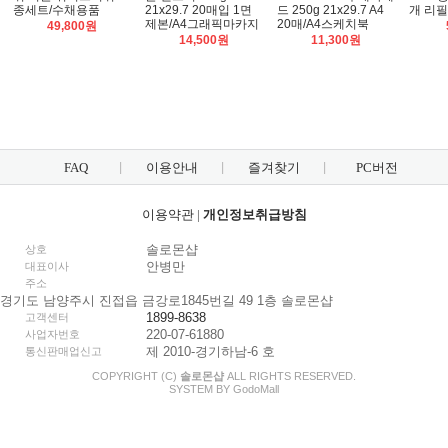
종세트/수채용품
21x29.7 20매입 1면
드 250g 21x29.7 A4
개 리필
제본/A4그래픽마카지
20매/A4스케치북
49,800원
14,500원
11,300원
FAQ
이용안내
즐겨찾기
PC버전
이용약관
|
개인정보취급방침
솔로몬샵
상호
안병만
대표이사
주소
경기도 남양주시 진접읍 금강로1845번길 49 1층 솔로몬샵
1899-8638
고객센터
220-07-61880
사업자번호
제 2010-경기하남-6 호
통신판매업신고
COPYRIGHT (C)
솔로몬샵
ALL RIGHTS RESERVED.
SYSTEM BY
Godo
Mall