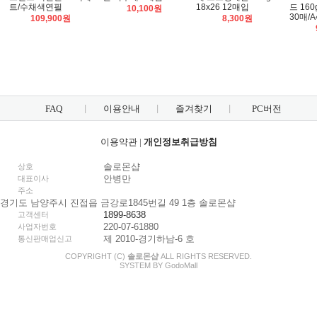
트/수채색연필
18x26 12매입
드 160g
10,100원
30매/
109,900원
8,300원
FAQ
이용안내
즐겨찾기
PC버전
이용약관
|
개인정보취급방침
솔로몬샵
상호
안병만
대표이사
주소
경기도 남양주시 진접읍 금강로1845번길 49 1층 솔로몬샵
1899-8638
고객센터
220-07-61880
사업자번호
제 2010-경기하남-6 호
통신판매업신고
COPYRIGHT (C)
솔로몬샵
ALL RIGHTS RESERVED.
SYSTEM BY
Godo
Mall