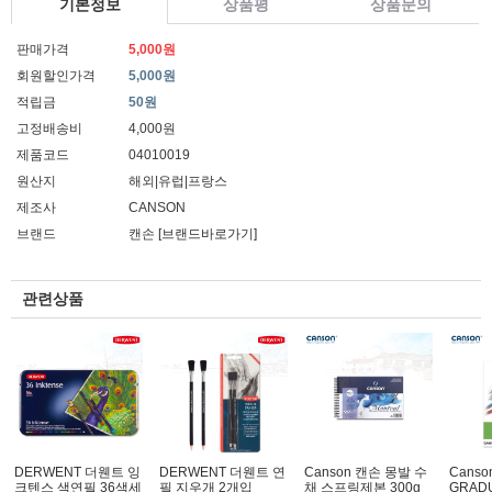
기본정보
상품평
상품문의
판매가격
5,000원
회원할인가격
5,000원
적립금
50원
고정배송비
4,000원
제품코드
04010019
원산지
해외|유럽|프랑스
제조사
CANSON
브랜드
캔손
[브랜드바로가기]
관련상품
DERWENT 더웬트 잉
DERWENT 더웬트 연
Canson 캔손 몽발 수
Canso
크텐스 색연필 36색세
필 지우개 2개입
채 스프링제본 300g
GRAD