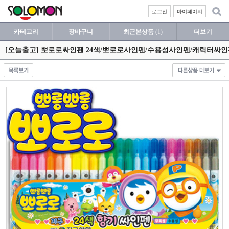
로그인
마이페이지
카테고리
장바구니
최근본상품
(1)
더보기
[오늘출고] 뽀로로싸인펜 24색/뽀로로사인펜/수용성사인펜/캐릭터싸