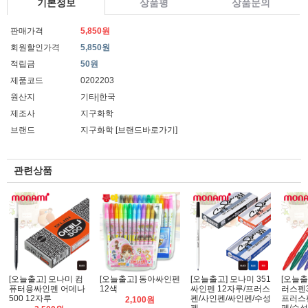
기본정보
상품평
상품문의
판매가격
5,850원
회원할인가격
5,850원
적립금
50원
제품코드
0202203
원산지
기타|한국
제조사
지구화학
브랜드
지구화학
[브랜드바로가기]
관련상품
[오늘출고] 모나미 컴
[오늘출고] 동아싸인펜
[오늘출고] 모나미 351
[오늘출
퓨터용싸인펜 어데나
12색
싸인펜 12자루/프러스
러스펜3
500 12자루
펜/사인펜/싸인펜/수성
프러스
2,100원