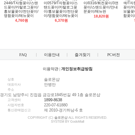
2446/T자형꽂이/스탠
이0579/T자형꽂이/스
이/0316/회전꽂이/3면
색/T
드꽂이/카탈로그꽂이/
탠드꽂이/카탈로그꽂
꽂이/스탠드꽂이/안내
꽂이/
홍보물꽂이/전단꽂이/
이/홍보물꽂이/전단꽂
문꽂이/메뉴판
보물꽂
명함꽂이/메뉴꽂이
이/명함꽂이/메뉴꽂이
함꽂이
18,820원
4,760원
6,370원
FAQ
이용안내
즐겨찾기
PC버전
이용약관
|
개인정보취급방침
솔로몬샵
상호
안병만
대표이사
주소
경기도 남양주시 진접읍 금강로1845번길 49 1층 솔로몬샵
1899-8638
고객센터
220-07-61880
사업자번호
제 2010-경기하남-6 호
통신판매업신고
COPYRIGHT (C)
솔로몬샵
ALL RIGHTS RESERVED.
SYSTEM BY
Godo
Mall