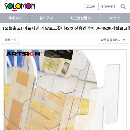
로그인
마이페이지
카테고리
장바구니
최근본상품
(1)
더보기
[오늘출고] 아트사인 카달로그꽂이4579 전용칸막이 3단4628/카탈