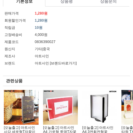
기본정보
상품평
상품문의
판매가격
1,280원
회원할인가격
1,280원
적립금
10원
고정배송비
4,000원
제품코드
0836390027
원산지
기타|중국
제조사
아트사인
브랜드
아트사인
[브랜드바로가기]
관련상품
[오늘출고] 아트사인
[오늘출고] 아트사인
[오늘출고] 아트사인
[오늘출
사각 세로형T자꽂이
A4 가로형 투명T자꽂
A4 3면회전형꽂
타원 T