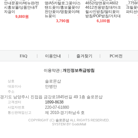
안내문꽂이/메뉴판/전
명/A5카탈로그꽂이/스
4652/양면꽂이4602
_775
시홍보물/상품안내/T
탠드꽂이/홍보물꽂이/
4612전용받침대/아크
크릴꽂
자걸이
전단꽂이/명함꽂이/메
릴사인받침/멀티꽂이
파티션
뉴꽂이
받침/POP받침/거치대
9,880원
3,790원
6,100원
FAQ
이용안내
즐겨찾기
PC버전
이용약관
|
개인정보취급방침
솔로몬샵
상호
안병만
대표이사
주소
경기도 남양주시 진접읍 금강로1845번길 49 1층 솔로몬샵
1899-8638
고객센터
220-07-61880
사업자번호
제 2010-경기하남-6 호
통신판매업신고
COPYRIGHT (C)
솔로몬샵
ALL RIGHTS RESERVED.
SYSTEM BY
Godo
Mall