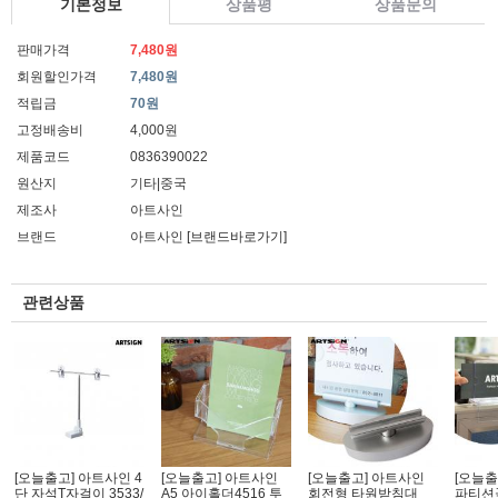
기본정보
상품평
상품문의
판매가격
7,480원
회원할인가격
7,480원
적립금
70원
고정배송비
4,000원
제품코드
0836390022
원산지
기타|중국
제조사
아트사인
브랜드
아트사인
[브랜드바로가기]
관련상품
[오늘출고] 아트사인 4
[오늘출고] 아트사인
[오늘출고] 아트사인
[오늘출
단 자석T자걸이 3533/
A5 아이홀더4516 투
회전형 타원받침대
파티션