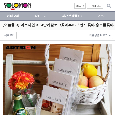
로그인
마이페이지
카테고리
장바구니
최근본상품
(1)
더보기
[오늘출고] 아트사인 A6 4단카탈로그꽂이4609/스탠드꽂이/홍보물꽂