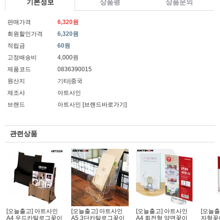
기본정보
상품평
상품문의
판매가격
6,320원
회원할인가격
6,320원
적립금
60원
고정배송비
4,000원
제품코드
0836390015
원산지
기타|중국
제조사
아트사인
브랜드
아트사인
[브랜드바로가기]
관련상품
[오늘출고] 아트사인
[오늘출고] 아트사인
[오늘출고] 아트사인
[오늘출
A4 우드카탈로그꽂이
A5 3단카탈로그꽂이
A4 회전형 양면꽂이
자형꽂이