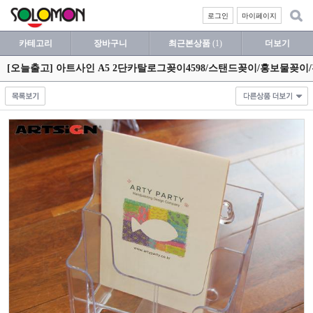
로그인
마이페이지
카테고리
장바구니
최근본상품
(1)
더보기
[오늘출고] 아트사인 A5 2단카탈로그꽂이4598/스탠드꽂이/홍보물꽂