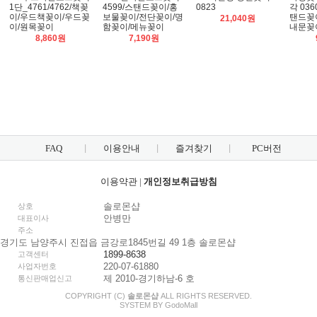
1단_4761/4762/책꽂
4599/스탠드꽂이/홍
0823
각 03
이/우드책꽂이/우드꽂
보물꽂이/전단꽂이/명
탠드꽂
21,040원
이/원목꽂이
함꽂이/메뉴꽂이
내문꽂
8,860원
7,190원
FAQ
이용안내
즐겨찾기
PC버전
이용약관
|
개인정보취급방침
솔로몬샵
상호
안병만
대표이사
주소
경기도 남양주시 진접읍 금강로1845번길 49 1층 솔로몬샵
1899-8638
고객센터
220-07-61880
사업자번호
제 2010-경기하남-6 호
통신판매업신고
COPYRIGHT (C)
솔로몬샵
ALL RIGHTS RESERVED.
SYSTEM BY
Godo
Mall