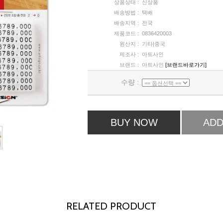
상품상태 :
신상품
배송방법 :
택배
배송지역 :
전국
제품코드 :
0836420003
원산지 :
기타|중국
제조사 :
아트사인
브랜드 :
아트사인
[브랜드바로가기]
수량 :
BUY NOW
ADD
RELATED PRODUCT