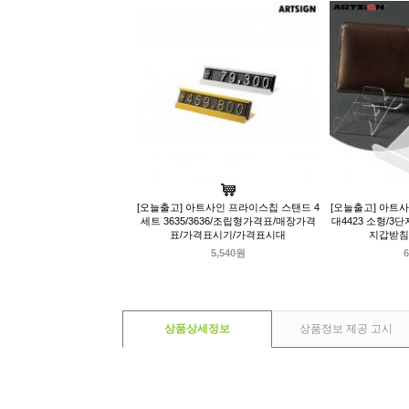
[오늘출고] 아트사인 프라이스칩 스탠드 4
[오늘출고] 아트
세트 3635/3636/조립형가격표/매장가격
대4423 소형/3
표/가격표시기/가격표시대
지갑받침
5,540원
6
상품상세정보
상품정보 제공 고시