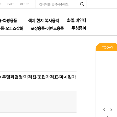
e
cart
order
19 투명과검정/가격칩/조립가격표/마네킹가