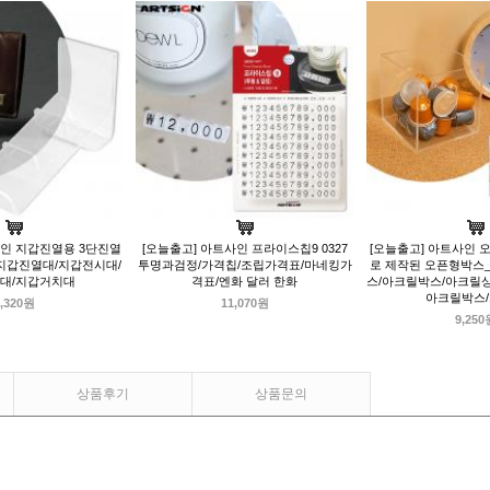
사인 지갑진열용 3단진열
[오늘출고] 아트사인 프라이스칩9 0327
[오늘출고] 아트사인 오
단지갑진열대/지갑전시대/
투명과검정/가격칩/조립가격표/마네킹가
로 제작된 오픈형박스_
대/지갑거치대
격표/엔화 달러 한화
스/아크릴박스/아크릴
아크릴박스
,320원
11,070원
9,250
상품후기
상품문의