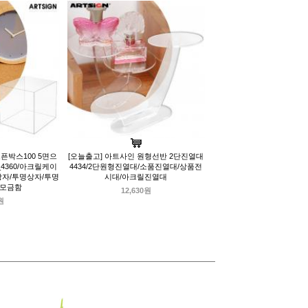
픈박스100 5면으
[오늘출고] 아트사인 원형선반 2단진열대
4360/아크릴케이
4434/2단원형진열대/소품진열대/상품전
상자/투명상자/투명
시대/아크릴진열대
/모금함
12,630원
원