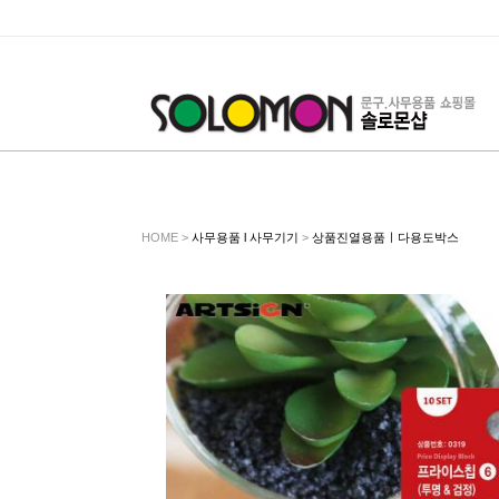
HOME >
사무용품 l 사무기기
>
상품진열용품ㅣ다용도박스