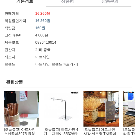
기본정보
상품평
상품문의
판매가격
16,260원
회원할인가격
16,260원
적립금
160원
고정배송비
4,000원
제품코드
0836410014
원산지
기타|중국
제조사
아트사인
브랜드
아트사인
[브랜드바로가기]
관련상품
[오늘출고] 아트사인
[오늘출고] 아트사인 4
[오늘출고] 아트사인
[오늘출
스텐꽂이3975 원형
단 ㄱ자걸이 3532//안
사각 세로형 T자꽂이
타원 T