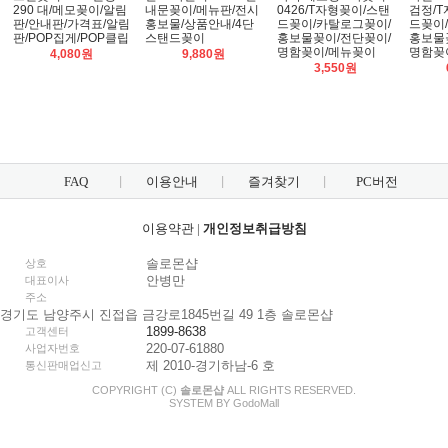
290 대/메모꽂이/알림
내문꽂이/메뉴판/전시
0426/T자형꽂이/스탠
검정/
판/안내판/가격표/알림
홍보물/상품안내/4단
드꽂이/카탈로그꽂이/
드꽂이
판/POP집게/POP클립
스탠드꽂이
홍보물꽂이/전단꽂이/
홍보물
명함꽂이/메뉴꽂이
명함꽂
4,080원
9,880원
3,550원
FAQ
이용안내
즐겨찾기
PC버전
이용약관
|
개인정보취급방침
솔로몬샵
상호
안병만
대표이사
주소
경기도 남양주시 진접읍 금강로1845번길 49 1층 솔로몬샵
1899-8638
고객센터
220-07-61880
사업자번호
제 2010-경기하남-6 호
통신판매업신고
COPYRIGHT (C)
솔로몬샵
ALL RIGHTS RESERVED.
SYSTEM BY
Godo
Mall