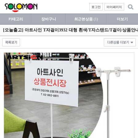
로그인
마이페이지
카테고리
장바구니
최근본상품
(1)
더보기
[오늘출고] 아트사인 T자걸이3932 대형 흰색/T자스탠드/T걸이/상품