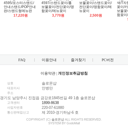
4595/포스터스탠드/
4597/스탠드꽂이/홍
보물꽂이/스탠드꽂이/
색/T
안내스탠드/POP안내
보물꽂이/전단꽂이/명
전단꽂이/명함꽂이/메
꽂이/
판/스탠드형메뉴판
함꽂이/메뉴꽂이
뉴꽂이
보물꽂
함꽂이
17,220원
3,770원
2,500원
FAQ
이용안내
즐겨찾기
PC버전
이용약관
|
개인정보취급방침
솔로몬샵
상호
안병만
대표이사
주소
경기도 남양주시 진접읍 금강로1845번길 49 1층 솔로몬샵
1899-8638
고객센터
220-07-61880
사업자번호
제 2010-경기하남-6 호
통신판매업신고
COPYRIGHT (C)
솔로몬샵
ALL RIGHTS RESERVED.
SYSTEM BY
Godo
Mall