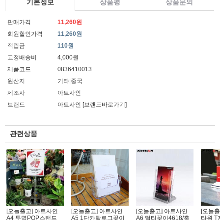
기본정보
상품평
상품문의
판매가격
11,260원
회원할인가격
11,260원
적립금
110원
고정배송비
4,000원
제품코드
0836410013
원산지
기타|중국
제조사
아트사인
브랜드
아트사인
[브랜드바로가기]
관련상품
[오늘출고] 아트사인
[오늘출고] 아트사인
[오늘출고] 아트사인
[오늘출
A4 투명POP스탠드
A5 1단카탈로그꽂이
A6 멀티꽂이4618/홍
타원 T