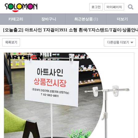
로그인
마이페이지
카테고리
장바구니
최근본상품
(1)
더보기
[오늘출고] 아트사인 T자걸이3931 소형 흰색/T자스탠드/T걸이/상품