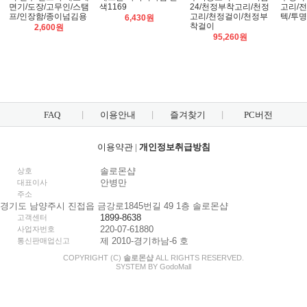
면기/도장/고무인/스탬
색1169
24/천정부착고리/천정
고리/
프/인장함/종이넘김용
고리/천정걸이/천정부
텍/투
6,430원
착걸이
2,600원
95,260원
FAQ
이용안내
즐겨찾기
PC버전
이용약관
|
개인정보취급방침
솔로몬샵
상호
안병만
대표이사
주소
경기도 남양주시 진접읍 금강로1845번길 49 1층 솔로몬샵
1899-8638
고객센터
220-07-61880
사업자번호
제 2010-경기하남-6 호
통신판매업신고
COPYRIGHT (C)
솔로몬샵
ALL RIGHTS RESERVED.
SYSTEM BY
Godo
Mall