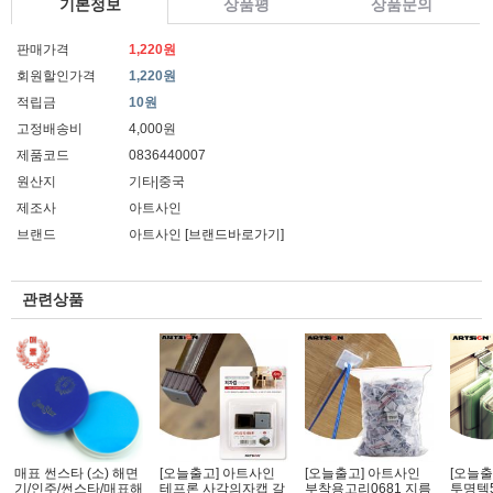
기본정보
상품평
상품문의
판매가격
1,220원
회원할인가격
1,220원
적립금
10원
고정배송비
4,000원
제품코드
0836440007
원산지
기타|중국
제조사
아트사인
브랜드
아트사인
[브랜드바로가기]
관련상품
매표 썬스타 (소) 해면
[오늘출고] 아트사인
[오늘출고] 아트사인
[오늘출
기/인주/썬스타/매표해
테프론 사각의자캡 갈
부착용고리0681 지름
투명텍5