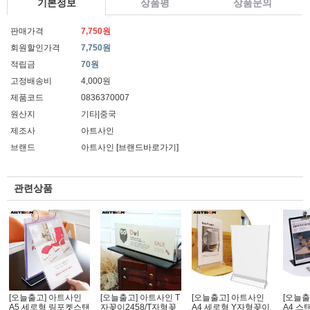
기본정보
상품평
상품문의
판매가격
7,750원
회원할인가격
7,750원
적립금
70원
고정배송비
4,000원
제품코드
0836370007
원산지
기타|중국
제조사
아트사인
브랜드
아트사인
[브랜드바로가기]
관련상품
[오늘출고] 아트사인
[오늘출고] 아트사인 T
[오늘출고] 아트사인
[오늘출
A5 세로형 링포켓스탠
자꽂이2458/T자형꽂
A4 세로형 Y자형꽂이
A4 