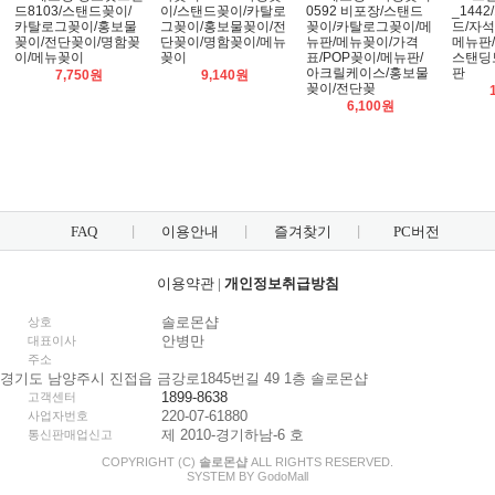
드8103/스탠드꽂이/
이/스탠드꽂이/카탈로
0592 비포장/스탠드
_1442
카탈로그꽂이/홍보물
그꽂이/홍보물꽂이/전
꽂이/카탈로그꽂이/메
드/자
꽂이/전단꽂이/명함꽂
단꽂이/명함꽂이/메뉴
뉴판/메뉴꽂이/가격
메뉴판
이/메뉴꽂이
꽂이
표/POP꽂이/메뉴판/
스탠딩
아크릴케이스/홍보물
판
7,750원
9,140원
꽂이/전단꽂
6,100원
FAQ
이용안내
즐겨찾기
PC버전
이용약관
|
개인정보취급방침
솔로몬샵
상호
안병만
대표이사
주소
경기도 남양주시 진접읍 금강로1845번길 49 1층 솔로몬샵
1899-8638
고객센터
220-07-61880
사업자번호
제 2010-경기하남-6 호
통신판매업신고
COPYRIGHT (C)
솔로몬샵
ALL RIGHTS RESERVED.
SYSTEM BY
Godo
Mall