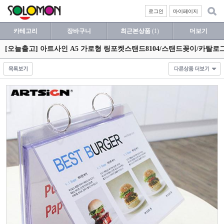
로그인
마이페이지
카테고리
장바구니
최근본상품
(1)
더보기
[오늘출고] 아트사인 A5 가로형 링포켓스탠드8104/스탠드꽂이/카탈