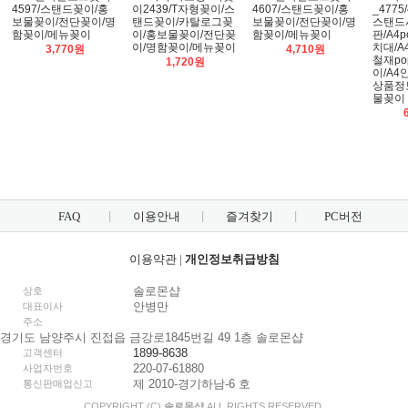
4597/스탠드꽂이/홍
이2439/T자형꽂이/스
4607/스탠드꽂이/홍
_4775/
보물꽂이/전단꽂이/명
탠드꽂이/카탈로그꽂
보물꽂이/전단꽂이/명
스탠드
함꽂이/메뉴꽂이
이/홍보물꽂이/전단꽂
함꽂이/메뉴꽂이
판/A4
이/명함꽂이/메뉴꽂이
치대/A
3,770원
4,710원
철재po
1,720원
이/A4
상품정
물꽂이
FAQ
이용안내
즐겨찾기
PC버전
이용약관
|
개인정보취급방침
솔로몬샵
상호
안병만
대표이사
주소
경기도 남양주시 진접읍 금강로1845번길 49 1층 솔로몬샵
1899-8638
고객센터
220-07-61880
사업자번호
제 2010-경기하남-6 호
통신판매업신고
COPYRIGHT (C)
솔로몬샵
ALL RIGHTS RESERVED.