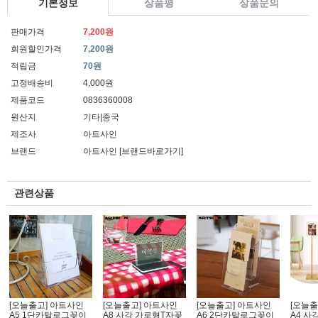
기본정보
상품평
상품문의
판매가격
7,200원
회원할인가격
7,200원
적립금
70원
고정배송비
4,000원
제품코드
0836360008
원산지
기타|중국
제조사
아트사인
브랜드
아트사인
[브랜드바로가기]
관련상품
[오늘출고] 아트사인
[오늘출고] 아트사인
[오늘출고] 아트사인
[오늘출
A5 1단카탈로그꽂이
A8 사각 가로형T자꽂
A6 2단카탈로그꽂이
A4 