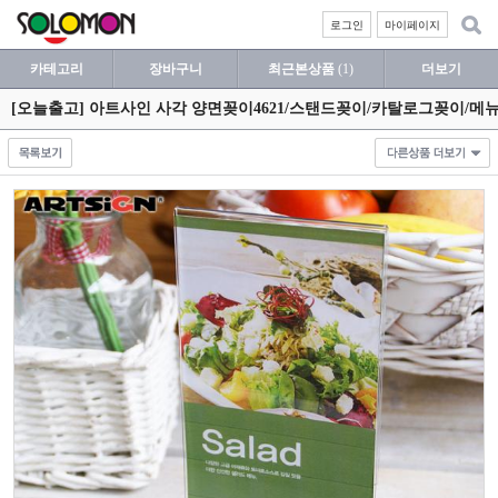
로그인
마이페이지
카테고리
장바구니
최근본상품
(1)
더보기
[오늘출고] 아트사인 사각 양면꽂이4621/스탠드꽂이/카탈로그꽂이/메