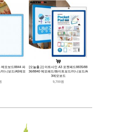
 메모보드8844 파
[오늘출고] 아트사인 A3 포켓패드8835/88
/미니보드/A5메모
36/8840 메모패드/화이트보드/미니보드/A
3메모보드
원
9,700원