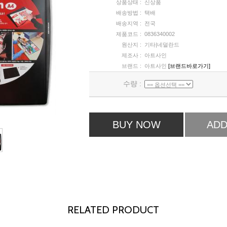
상품상태 :
신상품
배송방법 :
택배
배송지역 :
전국
제품코드 :
0836340002
원산지 :
기타|네덜란드
제조사 :
아트사인
브랜드 :
아트사인
[브랜드바로가기]
수량 :
BUY NOW
ADD
RELATED PRODUCT