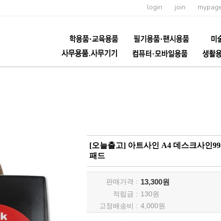
login
join
mypag
[오늘출고] 아트사인 A4 데스크사인9
패드
판매가격 :
13,300원
적립금 :
130
원
고정배송비 :
4,000원