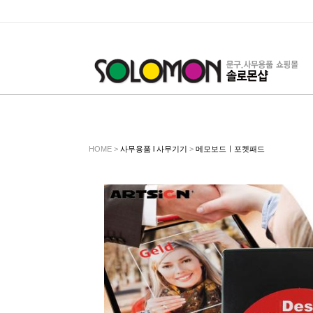
HOME >
사무용품 l 사무기기
>
메모보드ㅣ포켓패드