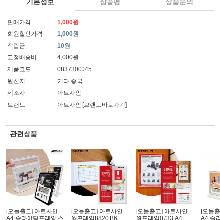
기본정보
상품평
상품문의
판매가격
1,000원
회원할인가격
1,000원
적립금
10원
고정배송비
4,000원
제품코드
0837300045
원산지
기타|중국
제조사
아트사인
브랜드
아트사인
[브랜드바로가기]
관련상품
[오늘출고] 아트사인
[오늘출고] 아트사인
[오늘출고] 아트사인
[오늘출
A4 슬라이딩프레임 스
월프레임8820 B6
월프레임0733 A4
A4 슬