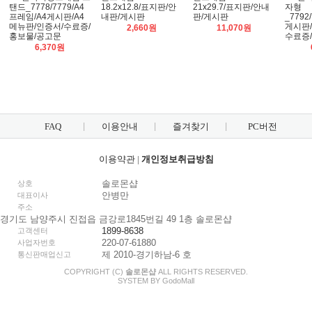
탠드_7778/7779/A4
18.2x12.8/표지판/안
21x29.7/표지판/안내
자형
프레임/A4게시판/A4
내판/게시판
판/게시판
_7792/
메뉴판/인증서/수료증/
게시판/
2,660원
11,070원
홍보물/공고문
수료증
6,370원
FAQ
이용안내
즐겨찾기
PC버전
이용약관
|
개인정보취급방침
솔로몬샵
상호
안병만
대표이사
주소
경기도 남양주시 진접읍 금강로1845번길 49 1층 솔로몬샵
1899-8638
고객센터
220-07-61880
사업자번호
제 2010-경기하남-6 호
통신판매업신고
COPYRIGHT (C)
솔로몬샵
ALL RIGHTS RESERVED.
SYSTEM BY
Godo
Mall